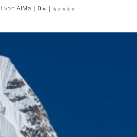
t von
AlMa
|
0
|