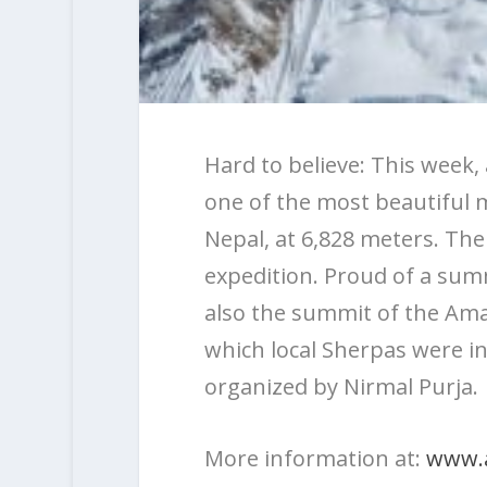
Hard to believe: This week,
one of the most beautiful 
Nepal, at 6,828 meters. Th
expedition. Proud of a summi
also the summit of the Ama
which local Sherpas were in
organized by Nirmal Purja.
More information at:
www.a