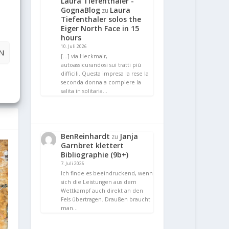
Laura Tiefenthaler -
GognaBlog
Laura
zu
Tiefenthaler solos the
Eiger North Face in 15
hours
E
10. Juli 2026
N
[…] via Heckmair,
autoassicurandosi sui tratti più
bing
difficili. Questa impresa la rese la
seconda donna a compiere la
salita in solitaria…
BenReinhardt
Janja
zu
Garnbret klettert
Bibliographie (9b+)
7. Juli 2026
Ich finde es beeindruckend, wenn
sich die Leistungen aus dem
Wettkampf auch direkt an den
Fels übertragen. Draußen braucht
man…