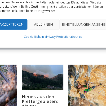
nen wir Daten wie das Surfverhalten oder eindeutige IDs auf dieser Website
arbeiten. Wenn Sie Ihre Zustimmung nicht erteilen oder zurückziehen, können
timmte Funktionen beeinträchtigt werden.
NÄCHST
AKZEPTIEREN
ABLEHNEN
EINSTELLUNGEN ANSEHE
ren,
Vertical Limit - Guide to Clim
Cookie-Richtlinie
Privacy Protection
about us
Neues aus den
Klettergebieten:
Weiter