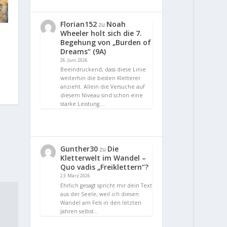
Florian152
Noah
zu
Wheeler holt sich die 7.
Begehung von „Burden of
Dreams“ (9A)
26. Juni 2026
Beeindruckend, dass diese Linie
weiterhin die besten Kletterer
anzieht. Allein die Versuche auf
diesem Niveau sind schon eine
starke Leistung.…
Gunther30
Die
zu
Kletterwelt im Wandel –
Quo vadis „Freiklettern“?
23. März 2026
Ehrlich gesagt spricht mir dein Text
aus der Seele, weil ich diesen
Wandel am Fels in den letzten
Jahren selbst…