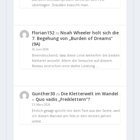
übertragen. Draußen braucht man…
Florian152
Noah Wheeler holt sich die
zu
7. Begehung von „Burden of Dreams“
(9A)
26. Juni 2026
Beeindruckend, dass diese Linie weiterhin die besten
Kletterer anzieht. Allein die Versuche auf diesem
Niveau sind schon eine starke Leistung.…
Gunther30
Die Kletterwelt im Wandel
zu
– Quo vadis „Freiklettern“?
23. März 2026
Ehrlich gesagt spricht mir dein Text aus der Seele, weil
ich diesen Wandel am Fels in den letzten Jahren
selbst…