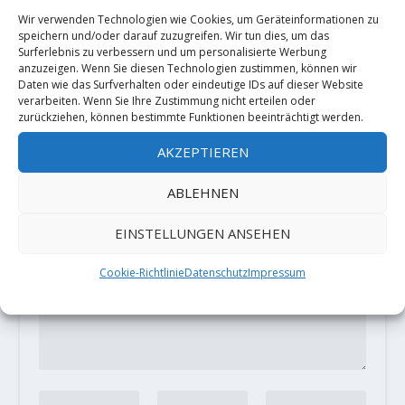
14. März 2019
Wir verwenden Technologien wie Cookies, um Geräteinformationen zu
speichern und/oder darauf zuzugreifen. Wir tun dies, um das
Surferlebnis zu verbessern und um personalisierte Werbung
anzuzeigen. Wenn Sie diesen Technologien zustimmen, können wir
Daten wie das Surfverhalten oder eindeutige IDs auf dieser Website
verarbeiten. Wenn Sie Ihre Zustimmung nicht erteilen oder
HINTERLASSE EINE ANTWORT
zurückziehen, können bestimmte Funktionen beeinträchtigt werden.
Deine E-Mail-Adresse wird nicht
veröffentlicht.
Erforderliche Felder
AKZEPTIEREN
sind mit
*
markiert
ABLEHNEN
EINSTELLUNGEN ANSEHEN
Cookie-Richtlinie
Datenschutz
Impressum