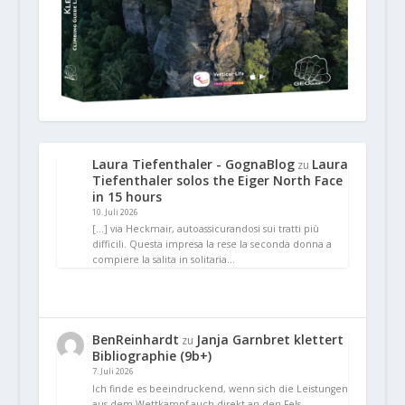
Laura Tiefenthaler - GognaBlog
Laura
zu
Tiefenthaler solos the Eiger North Face
in 15 hours
10. Juli 2026
[…] via Heckmair, autoassicurandosi sui tratti più
difficili. Questa impresa la rese la seconda donna a
compiere la salita in solitaria…
BenReinhardt
Janja Garnbret klettert
zu
Bibliographie (9b+)
7. Juli 2026
Ich finde es beeindruckend, wenn sich die Leistungen
aus dem Wettkampf auch direkt an den Fels