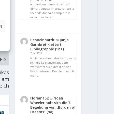
[…] via Heckmair,
autoassicurandosi sui tratti più
difficili. Questa impresa la rese la
seconda donna a compiere la
salita in solitaria…
N
BenReinhardt
Janja
zu
Garnbret klettert
Bibliographie (9b+)
7. Juli 2026
E
Ich finde es beeindruckend, wenn
sich die Leistungen aus dem
Wettkampf auch direkt an den
ukas
Fels übertragen. Draußen braucht
man…
e am
eich
Florian152
Noah
zu
Wheeler holt sich die 7.
Begehung von „Burden of
Dreams“ (9A)