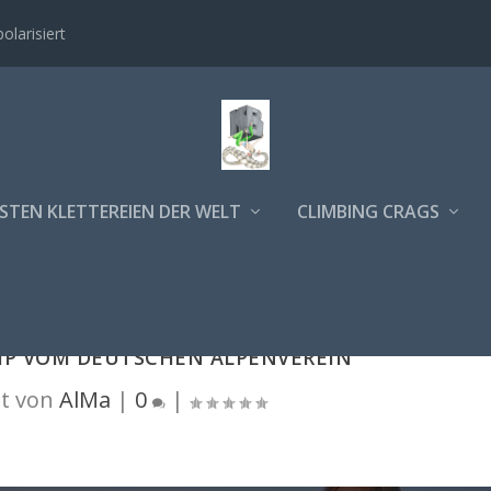
polarisiert
STEN KLETTEREIEN DER WELT
CLIMBING CRAGS
IP VOM DEUTSCHEN ALPENVEREIN
t von
AlMa
|
0
|