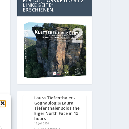
ELBTAL, LABSKE UDOLI 2
LINKE SEITE“
ERSCHIENEN.
Laura Tiefenthaler -
GognaBlog
Laura
zu
Tiefenthaler solos the
Eiger North Face in 15
hours
10. Juli 2026
n,