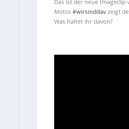
Das ist der neue Imagecli
Motto
#wirsinddav
zeigt de
Was haltet ihr davon?