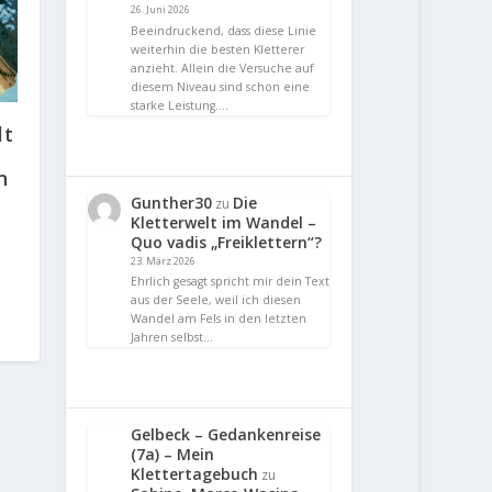
26. Juni 2026
Beeindruckend, dass diese Linie
weiterhin die besten Kletterer
anzieht. Allein die Versuche auf
diesem Niveau sind schon eine
starke Leistung.…
lt
n
Gunther30
Die
zu
Kletterwelt im Wandel –
Quo vadis „Freiklettern“?
23. März 2026
Ehrlich gesagt spricht mir dein Text
aus der Seele, weil ich diesen
Wandel am Fels in den letzten
Jahren selbst…
Gelbeck – Gedankenreise
(7a) – Mein
Klettertagebuch
zu