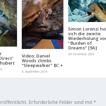
Simon Lorenzi ho
sich die zweite
Wiederholung vo
"Burden of
Dreams" [9A]
e
29. Dezember 2023
Video: Daniel
Direct'
Woods climbs
chubert
"Sleepwalker" 8C +
20
6. September 2019
röffentlicht.
Erforderliche Felder sind mit
*