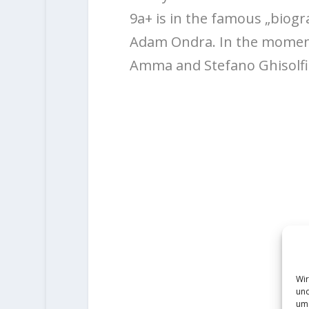
9a+ is in the famous „biogr
Adam Ondra. In the moment
Amma and Stefano Ghisolfi
Wir
und
um 