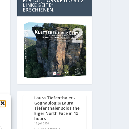
ELBTAL, LABSKE UDOLI 2
LINKE SEITE“
ERSCHIENEN.
Laura Tiefenthaler -
GognaBlog
Laura
zu
Tiefenthaler solos the
Eiger North Face in 15
hours
10. Juli 2026
n,