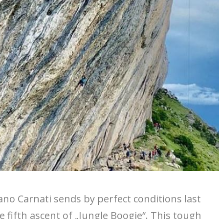
fano Carnati sends by perfect conditions last
e fifth ascent of „Jungle Boogie“. This tough