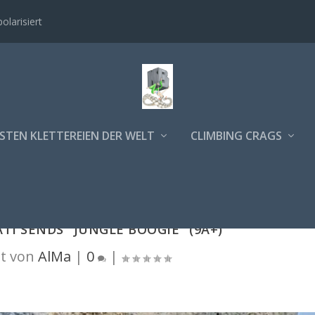
polarisiert
STEN KLETTEREIEN DER WELT
CLIMBING CRAGS
TI SENDS "JUNGLE BOOGIE" (9A+)
t von
AlMa
|
0
|