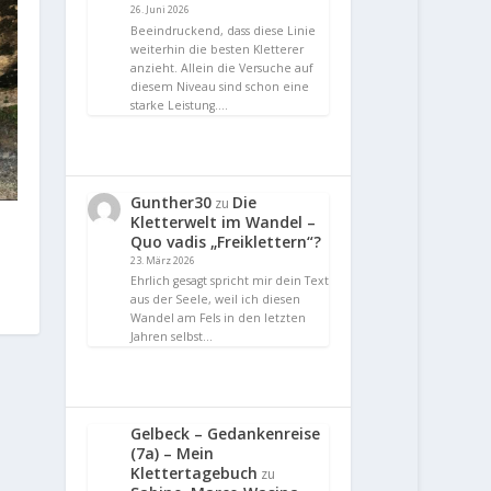
26. Juni 2026
Beeindruckend, dass diese Linie
weiterhin die besten Kletterer
anzieht. Allein die Versuche auf
diesem Niveau sind schon eine
starke Leistung.…
Gunther30
Die
zu
Kletterwelt im Wandel –
Quo vadis „Freiklettern“?
23. März 2026
Ehrlich gesagt spricht mir dein Text
aus der Seele, weil ich diesen
Wandel am Fels in den letzten
Jahren selbst…
Gelbeck – Gedankenreise
(7a) – Mein
Klettertagebuch
zu