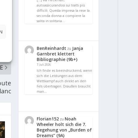
[…] via Heckmair,
autoassicurandosi sui tratti più
difficili. Questa impresa la rese la
seconda donna a compiere la
salita in solitaria…
N
BenReinhardt
Janja
zu
Garnbret klettert
Bibliographie (9b+)
7. Juli 2026
E
Ich finde es beeindruckend, wenn
sich die Leistungen aus dem
Wettkampf auch direkt an den
oute
Fels übertragen. Draußen braucht
lanc
man…
Florian152
Noah
zu
Wheeler holt sich die 7.
Begehung von „Burden of
Dreams“ (9A)