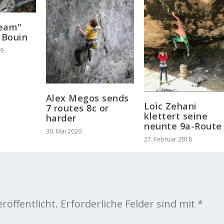
ream"
 Bouin
19
Alex Megos sends
Loïc Zehani
7 routes 8c or
klettert seine
harder
neunte 9a-Route
30. Mai 2020
27. Februar 2018
röffentlicht.
Erforderliche Felder sind mit
*