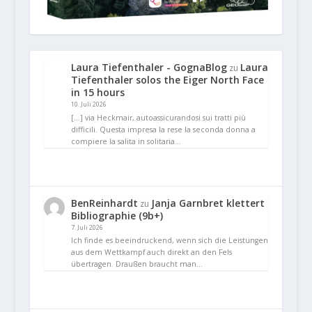
Laura Tiefenthaler - GognaBlog
Laura
zu
Tiefenthaler solos the Eiger North Face
in 15 hours
10. Juli 2026
[…] via Heckmair, autoassicurandosi sui tratti più
difficili. Questa impresa la rese la seconda donna a
compiere la salita in solitaria…
BenReinhardt
Janja Garnbret klettert
zu
Bibliographie (9b+)
7. Juli 2026
Ich finde es beeindruckend, wenn sich die Leistungen
aus dem Wettkampf auch direkt an den Fels
übertragen. Draußen braucht man…