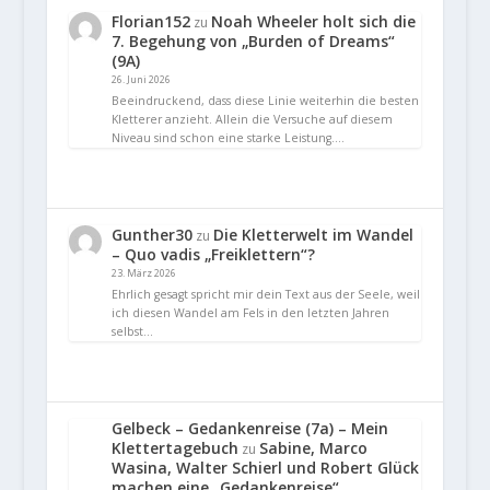
Florian152
Noah Wheeler holt sich die
zu
7. Begehung von „Burden of Dreams“
(9A)
26. Juni 2026
Beeindruckend, dass diese Linie weiterhin die besten
Kletterer anzieht. Allein die Versuche auf diesem
Niveau sind schon eine starke Leistung.…
Gunther30
Die Kletterwelt im Wandel
zu
– Quo vadis „Freiklettern“?
23. März 2026
Ehrlich gesagt spricht mir dein Text aus der Seele, weil
ich diesen Wandel am Fels in den letzten Jahren
selbst…
Gelbeck – Gedankenreise (7a) – Mein
Klettertagebuch
Sabine, Marco
zu
Wasina, Walter Schierl und Robert Glück
machen eine „Gedankenreise“