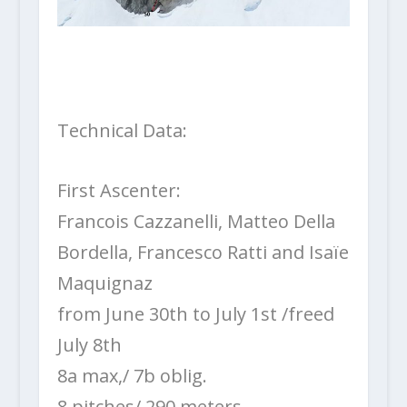
Technical Data:
First Ascenter:
Francois Cazzanelli, Matteo Della
Bordella, Francesco Ratti and Isaïe
Maquignaz
from June 30th to July 1st /freed
July 8th
8a max,/ 7b oblig.
8 pitches/ 290 meters