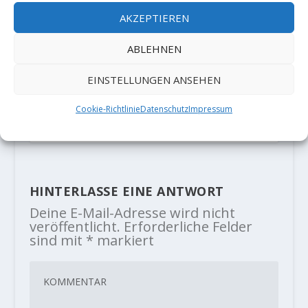
AKZEPTIEREN
ABLEHNEN
Maximilian Karrer meldet
EINSTELLUNGEN ANSEHEN
Erstbegehung „Laktatsturm“ XI-/XI
(8c+) an der Welle
Cookie-Richtlinie
Datenschutz
Impressum
27. April 2021
HINTERLASSE EINE ANTWORT
Deine E-Mail-Adresse wird nicht
veröffentlicht.
Erforderliche Felder
sind mit
*
markiert