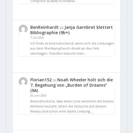
compiere la salita in solitaria…
BenReinhardt
Janja Garnbret klettert
zu
Bibliographie (9b+)
7. Juli 2026
Ich finde es beeindruckend, wenn sich die Leistungen
aus dem Wettkampf auch direkt an den Fels
übertragen. Draußen braucht man…
Florian152
Noah Wheeler holt sich die
zu
7. Begehung von „Burden of Dreams“
(9A)
26. Juni 2026
Beeindruckend, dass diese Linie weiterhin die besten
Kletterer anzieht. Allein die Versuche auf diesem
Niveau sind schon eine starke Leistung.…