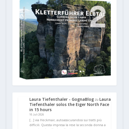
Laura Tiefenthaler - GognaBlog
Laura
zu
Tiefenthaler solos the Eiger North Face
in 15 hours
10. Juli 2026
[…] via Heckmair, autoassicurandosi sui tratti più
difficili. Questa impresa la rese la seconda donna a