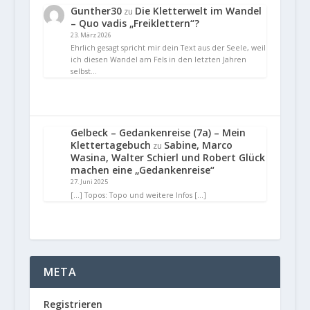
Gunther30
Die Kletterwelt im Wandel
zu
– Quo vadis „Freiklettern“?
23. März 2026
Ehrlich gesagt spricht mir dein Text aus der Seele, weil
ich diesen Wandel am Fels in den letzten Jahren
selbst…
Gelbeck – Gedankenreise (7a) – Mein
Klettertagebuch
Sabine, Marco
zu
Wasina, Walter Schierl und Robert Glück
machen eine „Gedankenreise“
27. Juni 2025
[…] Topos: Topo und weitere Infos […]
META
Registrieren