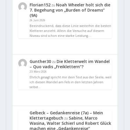
Florian152
Noah Wheeler holt sich die
zu
7. Begehung von „Burden of Dreams“
(9A)
26. Juni 2026
Beeindruckend, dass diese Linie weiterhin die besten
Kletterer anzieht. Allein die Versuche auf diesem
Niveau sind schon eine starke Leistung.…
Gunther30
Die Kletterwelt im Wandel
zu
– Quo vadis „Freiklettern“?
23. März 2026
Ehrlich gesagt spricht mir dein Text aus der Seele, weil
ich diesen Wandel am Fels in den letzten Jahren
selbst…
Gelbeck – Gedankenreise (7a) – Mein
Klettertagebuch
Sabine, Marco
zu
Wasina, Walter Schierl und Robert Glück
machen eine „Gedankenreise“