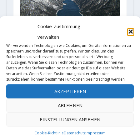
Cookie-Zustimmung
verwalten
Wir verwenden Technologien wie Cookies, um Geräteinformationen zu
speichern und/oder darauf zuzugreifen. Wir tun dies, um das
Surferlebnis zu verbessern und um personalisierte Werbung
anzuzeigen. Wenn Sie diesen Technologien zustimmen, können wir
Maut für Pistengeher auf
Daten wie das Surfverhalten oder eindeutige IDs auf dieser Website
verarbeiten. Wenn Sie Ihre Zustimmung nicht erteilen oder
Skipisten in Tirol?
zurückziehen, können bestimmte Funktionen beeinträchtigt werden.
21. Januar 2020
AKZEPTIEREN
ABLEHNEN
HINTERLASSE EINE ANTWORT
EINSTELLUNGEN ANSEHEN
Deine E-Mail-Adresse wird nicht
veröffentlicht.
Erforderliche Felder
Cookie-Richtlinie
Datenschutz
Impressum
sind mit
*
markiert