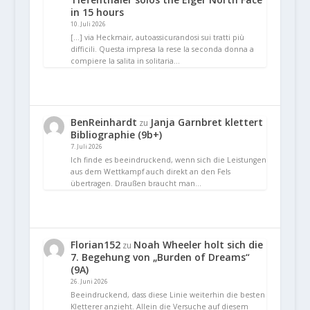
in 15 hours
10. Juli 2026
[…] via Heckmair, autoassicurandosi sui tratti più
difficili. Questa impresa la rese la seconda donna a
compiere la salita in solitaria…
BenReinhardt
Janja Garnbret klettert
zu
Bibliographie (9b+)
7. Juli 2026
Ich finde es beeindruckend, wenn sich die Leistungen
aus dem Wettkampf auch direkt an den Fels
übertragen. Draußen braucht man…
Florian152
Noah Wheeler holt sich die
zu
7. Begehung von „Burden of Dreams“
(9A)
26. Juni 2026
Beeindruckend, dass diese Linie weiterhin die besten
Kletterer anzieht. Allein die Versuche auf diesem