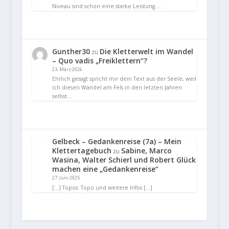
Niveau sind schon eine starke Leistung.…
Gunther30
Die Kletterwelt im Wandel
zu
– Quo vadis „Freiklettern“?
23. März 2026
Ehrlich gesagt spricht mir dein Text aus der Seele, weil
ich diesen Wandel am Fels in den letzten Jahren
selbst…
Gelbeck – Gedankenreise (7a) – Mein
Klettertagebuch
Sabine, Marco
zu
Wasina, Walter Schierl und Robert Glück
machen eine „Gedankenreise“
27. Juni 2025
[…] Topos: Topo und weitere Infos […]