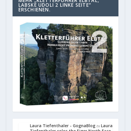
MEHR „KLETTERFÜHRER ELBTAL,
LABSKE UDOLI 2 LINKE SEITE“
ERSCHIENEN.
Laura Tiefenthaler - GognaBlog
Laura
zu
Tiefenthaler solos the Eiger North Face