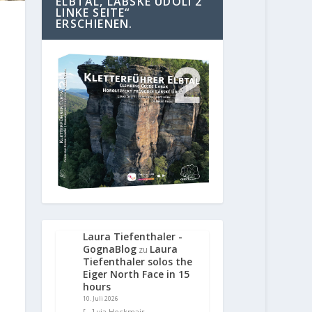
ELBTAL, LABSKE UDOLI 2
LINKE SEITE“
ERSCHIENEN.
Laura Tiefenthaler -
GognaBlog
Laura
zu
Tiefenthaler solos the
Eiger North Face in 15
hours
10. Juli 2026