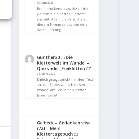
26. Juni 2026
Beeindruckend, dass diese Linie
weiterhin die besten Kletterer
anzieht. Allein die Versuche auf
diesem Niveau sind schon eine
starke Leistung.…
Gunther30
Die
zu
Kletterwelt im Wandel –
Quo vadis „Freiklettern“?
23. März 2026
Ehrlich gesagt spricht mir dein Text
aus der Seele, weil ich diesen
Wandel am Fels in den letzten
Jahren selbst…
Gelbeck – Gedankenreise
(7a) – Mein
Klettertagebuch
zu