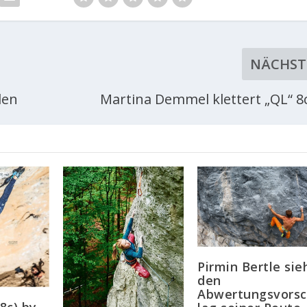
NÄCHST
den
Martina Demmel klettert „QL“ 8c
Pirmin Bertle sie
den
Abwertungsvors
(8c) by