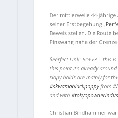
Der mittlerweile 44-jährig
seiner Erstbegehung „
Perfe
Beweis stellen. Die Route be
Pinswang nahe der Grenze 
§Perfect Link“ 8c+ FA – this i
this point it‘s already around
slopy holds are mainly for thi
#skwamablackpoppy
from
#l
and with
#tokyopowderindus
Christian Bindhammer war 