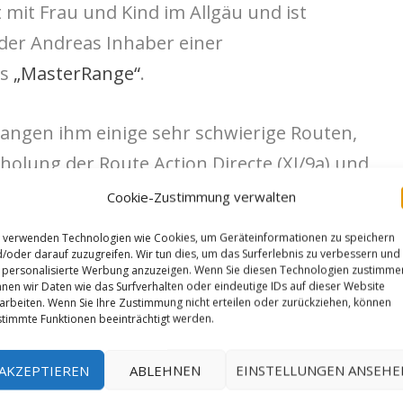
 mit Frau und Kind im Allgäu und ist
er Andreas Inhaber einer
ns
„MasterRange“
.
angen ihm einige sehr schwierige Routen,
holung der Route Action Directe (XI/9a) und
im 9. Franzosengrad, wie „
Big Hammer
“ (9a
Cookie-Zustimmung verwalten
n „The Maze“ (9a franz.) , „Monster Maze“
 verwenden Technologien wie Cookies, um Geräteinformationen zu speichern
gebiet „Neues Tiefenbach“ im heimischen
/oder darauf zuzugreifen. Wir tun dies, um das Surferlebnis zu verbessern und
personalisierte Werbung anzuzeigen. Wenn Sie diesen Technologien zustimme
ie vermutlich schwerste Route im Allgäu
nen wir Daten wie das Surfverhalten oder eindeutige IDs auf dieser Website
arbeiten. Wenn Sie Ihre Zustimmung nicht erteilen oder zurückziehen, können
timmte Funktionen beeinträchtigt werden.
AKZEPTIEREN
ABLEHNEN
EINSTELLUNGEN ANSEHE