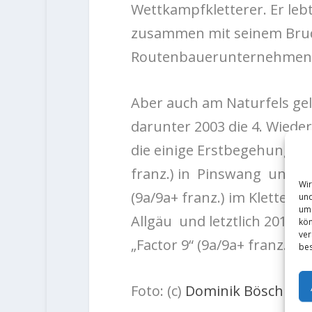
Wettkampfkletterer. Er lebt
zusammen mit seinem Brud
Routenbauerunternehme
Aber auch am Naturfels gel
darunter 2003 die 4. Wieder
die einige Erstbegehungen 
franz.) in Pinswang und vo
Wir
(9a/9a+ franz.) im Kletter
und
um 
Allgäu und letztlich 2014 d
kön
ver
„Factor 9“ (9a/9a+ franz.)
bes
Foto: (c)
Dominik Bösch