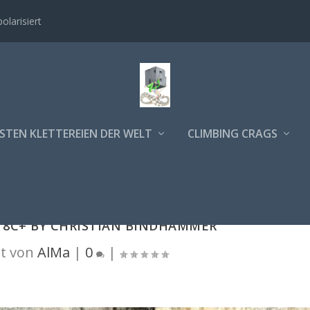
polarisiert
STEN KLETTEREIEN DER WELT
CLIMBING CRAGS
" 8C+ BY CHRISTIAN BINDHAMMER
t von
AlMa
|
0
|