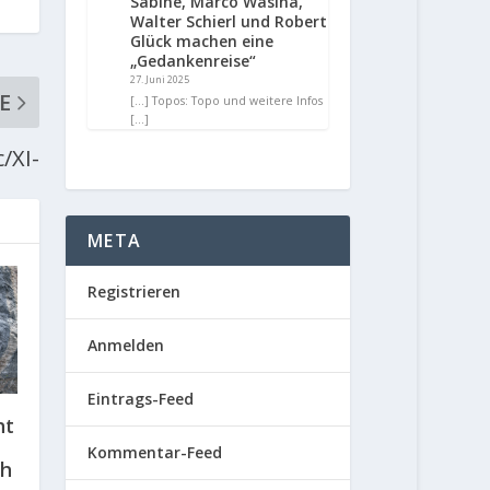
Sabine, Marco Wasina,
Walter Schierl und Robert
Glück machen eine
„Gedankenreise“
27. Juni 2025
E
[…] Topos: Topo und weitere Infos
[…]
/XI-
META
Registrieren
Anmelden
Eintrags-Feed
ht
Kommentar-Feed
ch