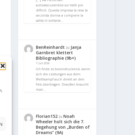
[…] via Heckmair,
autoassicurandosi sui tratti più
difficili. Questa impresa la rese la
seconda donna a compiere la
salita in solitaria…
BenReinhardt
Janja
zu
Garnbret klettert
Bibliographie (9b+)
7. Juli 2026
Ich finde es beeindruckend, wenn
sich die Leistungen aus dem
Wettkampf auch direkt an den
Fels übertragen. Draußen braucht
man…
n,
Florian152
Noah
zu
Wheeler holt sich die 7.
N
Begehung von „Burden of
Dreams“ (9A)