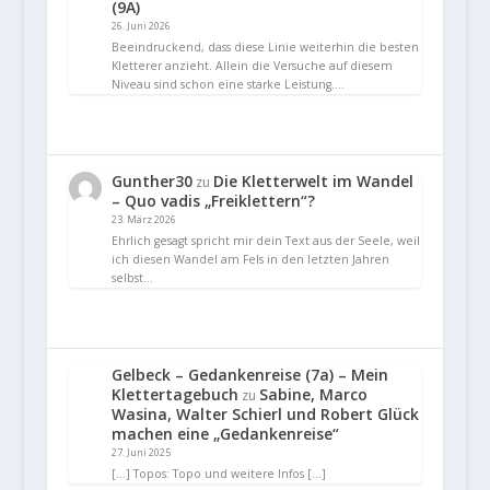
(9A)
26. Juni 2026
Beeindruckend, dass diese Linie weiterhin die besten
Kletterer anzieht. Allein die Versuche auf diesem
Niveau sind schon eine starke Leistung.…
Gunther30
Die Kletterwelt im Wandel
zu
– Quo vadis „Freiklettern“?
23. März 2026
Ehrlich gesagt spricht mir dein Text aus der Seele, weil
ich diesen Wandel am Fels in den letzten Jahren
selbst…
Gelbeck – Gedankenreise (7a) – Mein
Klettertagebuch
Sabine, Marco
zu
Wasina, Walter Schierl und Robert Glück
machen eine „Gedankenreise“
27. Juni 2025
[…] Topos: Topo und weitere Infos […]