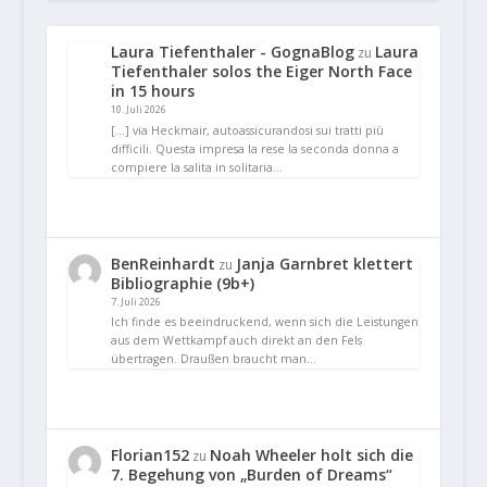
Laura Tiefenthaler - GognaBlog
Laura
zu
Tiefenthaler solos the Eiger North Face
in 15 hours
10. Juli 2026
[…] via Heckmair, autoassicurandosi sui tratti più
difficili. Questa impresa la rese la seconda donna a
compiere la salita in solitaria…
BenReinhardt
Janja Garnbret klettert
zu
Bibliographie (9b+)
7. Juli 2026
Ich finde es beeindruckend, wenn sich die Leistungen
aus dem Wettkampf auch direkt an den Fels
übertragen. Draußen braucht man…
Florian152
Noah Wheeler holt sich die
zu
7. Begehung von „Burden of Dreams“