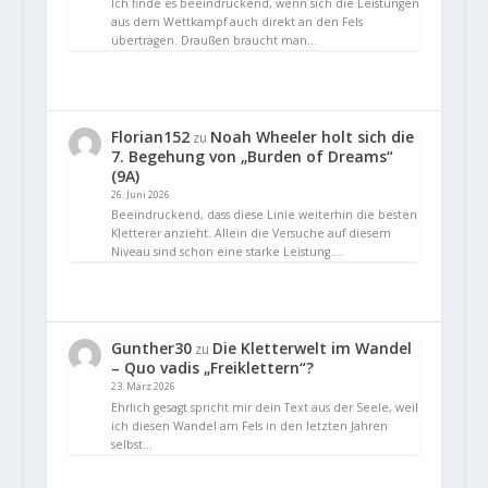
Ich finde es beeindruckend, wenn sich die Leistungen
aus dem Wettkampf auch direkt an den Fels
übertragen. Draußen braucht man…
Florian152
Noah Wheeler holt sich die
zu
7. Begehung von „Burden of Dreams“
(9A)
26. Juni 2026
Beeindruckend, dass diese Linie weiterhin die besten
Kletterer anzieht. Allein die Versuche auf diesem
Niveau sind schon eine starke Leistung.…
Gunther30
Die Kletterwelt im Wandel
zu
– Quo vadis „Freiklettern“?
23. März 2026
Ehrlich gesagt spricht mir dein Text aus der Seele, weil
ich diesen Wandel am Fels in den letzten Jahren
selbst…