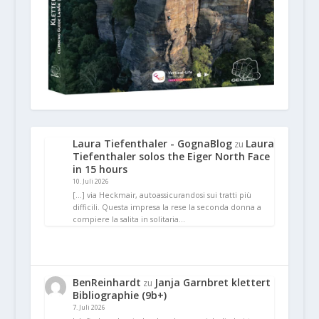
Laura Tiefenthaler - GognaBlog
Laura
zu
Tiefenthaler solos the Eiger North Face
in 15 hours
10. Juli 2026
[…] via Heckmair, autoassicurandosi sui tratti più
difficili. Questa impresa la rese la seconda donna a
compiere la salita in solitaria…
BenReinhardt
Janja Garnbret klettert
zu
Bibliographie (9b+)
7. Juli 2026