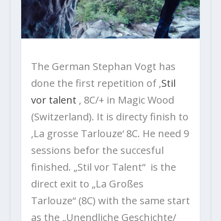
The German Stephan Vogt has
done the first repetition of ‚
Stil
vor talent
‚ 8C/+ in Magic Wood
(Switzerland). It is directy finish to
‚La grosse Tarlouze‘ 8C. He need 9
sessions befor the succesful
finished. „Stil vor Talent“ is the
direct exit to „La Großes
Tarlouze“ (8C) with the same start
as the „Unendliche Geschichte/