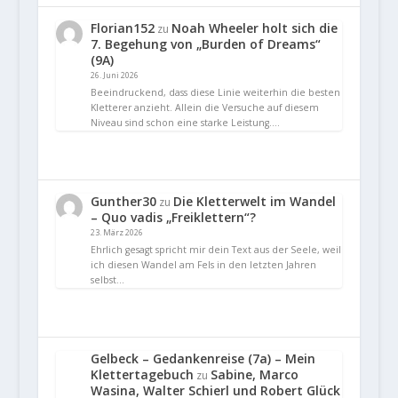
Florian152
Noah Wheeler holt sich die
zu
7. Begehung von „Burden of Dreams“
(9A)
26. Juni 2026
Beeindruckend, dass diese Linie weiterhin die besten
Kletterer anzieht. Allein die Versuche auf diesem
Niveau sind schon eine starke Leistung.…
Gunther30
Die Kletterwelt im Wandel
zu
– Quo vadis „Freiklettern“?
23. März 2026
Ehrlich gesagt spricht mir dein Text aus der Seele, weil
ich diesen Wandel am Fels in den letzten Jahren
selbst…
Gelbeck – Gedankenreise (7a) – Mein
Klettertagebuch
Sabine, Marco
zu
Wasina, Walter Schierl und Robert Glück