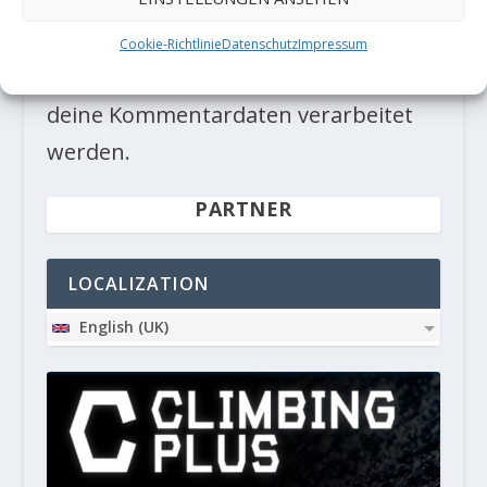
Diese Website verwendet Akismet, um
Cookie-Richtlinie
Datenschutz
Impressum
Spam zu reduzieren.
Erfahre, wie
deine Kommentardaten verarbeitet
werden.
PARTNER
LOCALIZATION
English (UK)