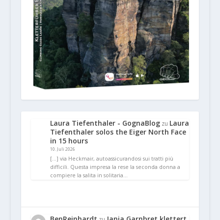
Laura Tiefenthaler - GognaBlog
Laura
zu
Tiefenthaler solos the Eiger North Face
in 15 hours
10. Juli 2026
[…] via Heckmair, autoassicurandosi sui tratti più
difficili. Questa impresa la rese la seconda donna a
compiere la salita in solitaria…
BenReinhardt
Janja Garnbret klettert
zu