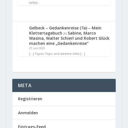
selbst…
Gelbeck – Gedankenreise (7a) – Mein
Klettertagebuch
Sabine, Marco
zu
Wasina, Walter Schierl und Robert Glück
machen eine „Gedankenreise“
27. Juni 2025
[…] Topos: Topo und weitere Infos […]
META
Registrieren
Anmelden
Eintrags-Feed