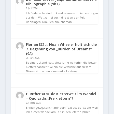
Bibliographie (9b+)
7. Juli 2026
Ich finde es beeindruckend, wenn sich die Leistungen
aus dem Wettkampf auch direkt an den Fels
übertragen. Draußen braucht man…
Florian152
Noah Wheeler holt sich die
zu
7. Begehung von „Burden of Dreams“
(9A)
26. Juni 2026
Beeindruckend, dass diese Linie weiterhin die besten
Kletterer anzieht. Allein die Versuche auf diesem
Niveau sind schon eine starke Leistung.…
Gunther30
Die Kletterwelt im Wandel
zu
– Quo vadis „Freiklettern“?
23. März 2026
Ehrlich gesagt spricht mir dein Text aus der Seele, weil
ich diesen Wandel am Fels in den letzten Jahren