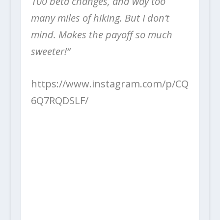
100 beta changes, and way too
many miles of hiking. But I don’t
mind. Makes the payoff so much
sweeter!“
https://www.instagram.com/p/CQ
6Q7RQDSLF/