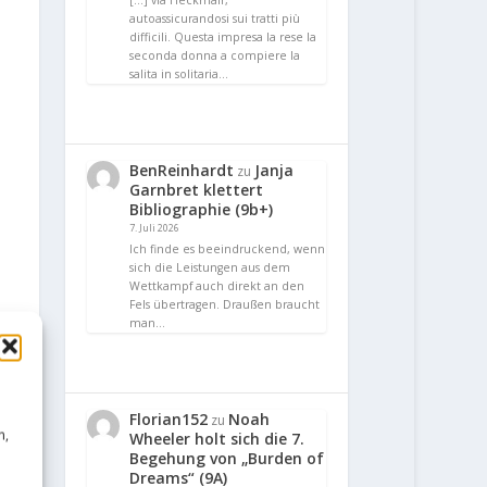
[…] via Heckmair,
autoassicurandosi sui tratti più
difficili. Questa impresa la rese la
seconda donna a compiere la
salita in solitaria…
BenReinhardt
Janja
zu
Garnbret klettert
Bibliographie (9b+)
7. Juli 2026
Ich finde es beeindruckend, wenn
sich die Leistungen aus dem
Wettkampf auch direkt an den
Fels übertragen. Draußen braucht
man…
Florian152
Noah
zu
n,
Wheeler holt sich die 7.
Begehung von „Burden of
Dreams“ (9A)