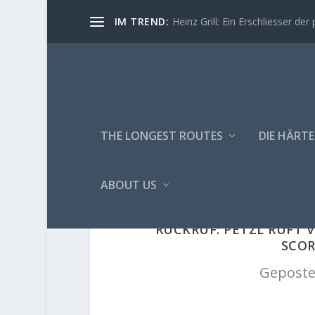
IM TREND:
Heinz Grill: Ein Erschliesser der 
THE LONGEST ROUTES
DIE HÄRTE
ABOUT US
RÜCKRUF: PETZL RUFT 
SCOR
Geposte