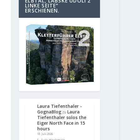
ELBTAL, LABSKE UDOLI 2
LINKE SEITE“
ERSCHIENEN.
Laura Tiefenthaler -
GognaBlog
Laura
zu
Tiefenthaler solos the
Eiger North Face in 15
hours
10. Juli 2026