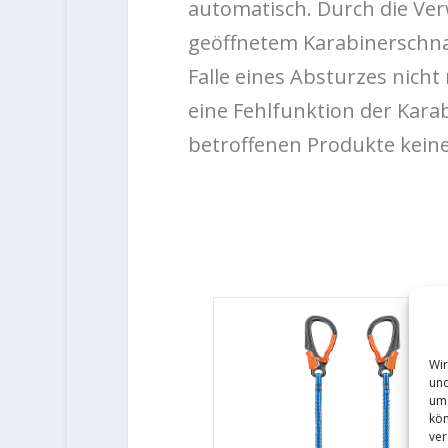
automatisch. Durch die Ve
geöffnetem Karabinerschna
Falle eines Absturzes nich
eine Fehlfunktion der Kara
betroffenen Produkte keines
Wir
und
um 
kön
ver