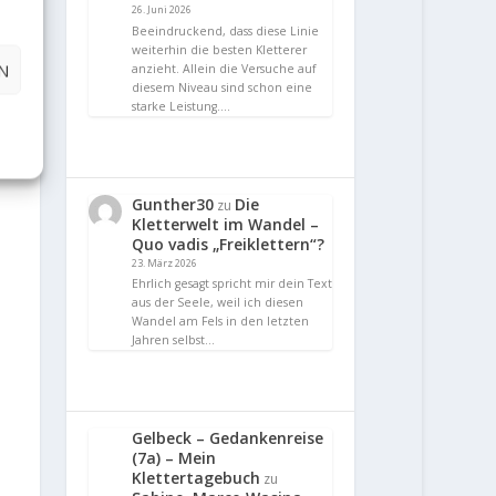
26. Juni 2026
Beeindruckend, dass diese Linie
weiterhin die besten Kletterer
N
anzieht. Allein die Versuche auf
diesem Niveau sind schon eine
starke Leistung.…
Gunther30
Die
zu
Kletterwelt im Wandel –
Quo vadis „Freiklettern“?
23. März 2026
Ehrlich gesagt spricht mir dein Text
aus der Seele, weil ich diesen
Wandel am Fels in den letzten
Jahren selbst…
Gelbeck – Gedankenreise
(7a) – Mein
Klettertagebuch
zu