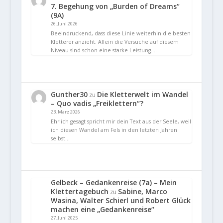
7. Begehung von „Burden of Dreams“
(9A)
26. Juni 2026
Beeindruckend, dass diese Linie weiterhin die besten
Kletterer anzieht. Allein die Versuche auf diesem
Niveau sind schon eine starke Leistung.…
Gunther30
Die Kletterwelt im Wandel
zu
– Quo vadis „Freiklettern“?
23. März 2026
Ehrlich gesagt spricht mir dein Text aus der Seele, weil
ich diesen Wandel am Fels in den letzten Jahren
selbst…
Gelbeck – Gedankenreise (7a) – Mein
Klettertagebuch
Sabine, Marco
zu
Wasina, Walter Schierl und Robert Glück
machen eine „Gedankenreise“
27. Juni 2025