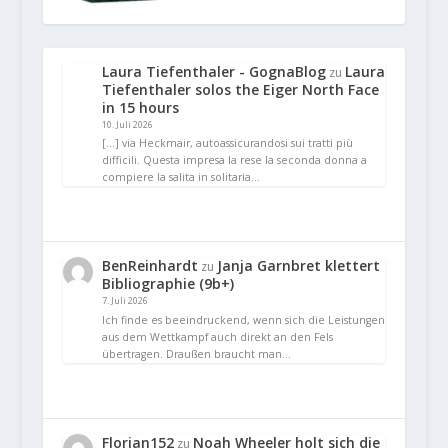
Laura Tiefenthaler - GognaBlog
Laura
zu
Tiefenthaler solos the Eiger North Face
in 15 hours
10. Juli 2026
[…] via Heckmair, autoassicurandosi sui tratti più
difficili. Questa impresa la rese la seconda donna a
compiere la salita in solitaria…
BenReinhardt
Janja Garnbret klettert
zu
Bibliographie (9b+)
7. Juli 2026
Ich finde es beeindruckend, wenn sich die Leistungen
aus dem Wettkampf auch direkt an den Fels
übertragen. Draußen braucht man…
Florian152
Noah Wheeler holt sich die
zu