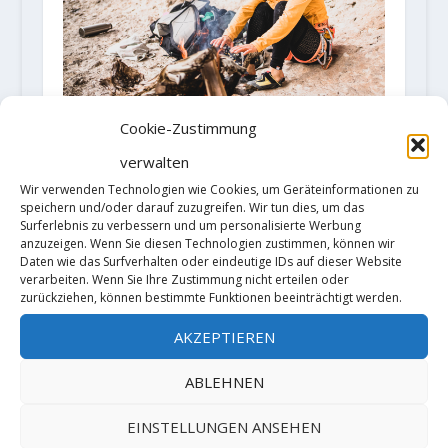
Cookie-Zustimmung
Katherine Choong sends "La Ligne
verwalten
Claire" 8c+
Wir verwenden Technologien wie Cookies, um Geräteinformationen zu
speichern und/oder darauf zuzugreifen. Wir tun dies, um das
17. März 2021
Surferlebnis zu verbessern und um personalisierte Werbung
anzuzeigen. Wenn Sie diesen Technologien zustimmen, können wir
Daten wie das Surfverhalten oder eindeutige IDs auf dieser Website
verarbeiten. Wenn Sie Ihre Zustimmung nicht erteilen oder
zurückziehen, können bestimmte Funktionen beeinträchtigt werden.
AKZEPTIEREN
ABLEHNEN
EINSTELLUNGEN ANSEHEN
"Harry's Dirty Brother" (8c+) by