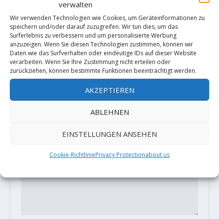
Video: "Intermezzo XY gelöst" (9a)
verwalten
flashed by Alexander Megos
Wir verwenden Technologien wie Cookies, um Geräteinformationen zu
23. September 2021
speichern und/oder darauf zuzugreifen. Wir tun dies, um das
Surferlebnis zu verbessern und um personalisierte Werbung
anzuzeigen. Wenn Sie diesen Technologien zustimmen, können wir
Daten wie das Surfverhalten oder eindeutige IDs auf dieser Website
verarbeiten. Wenn Sie Ihre Zustimmung nicht erteilen oder
HINTERLASSE EINE ANTWORT
zurückziehen, können bestimmte Funktionen beeinträchtigt werden.
Deine E-Mail-Adresse wird nicht
AKZEPTIEREN
veröffentlicht.
Erforderliche Felder
sind mit
*
markiert
ABLEHNEN
EINSTELLUNGEN ANSEHEN
Cookie-Richtlinie
Privacy Protection
about us