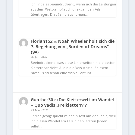
Ich finde es beeindruckend, wenn sich die Leistungen
aus dem Wettkampf auch direkt an den Fels
übertragen. Draußen braucht man…
Florian152
Noah Wheeler holt sich die
zu
7. Begehung von „Burden of Dreams“
(9A)
26. Juni 2026
Beeindruckend, dass diese Linie weiterhin die besten
Kletterer anzieht. Allein die Versuche auf diesem
Niveau sind schon eine starke Leistung.…
Gunther30
Die Kletterwelt im Wandel
zu
– Quo vadis „Freiklettern“?
23. März 2026
Ehrlich gesagt spricht mir dein Text aus der Seele, weil
ich diesen Wandel am Fels in den letzten Jahren
selbst…