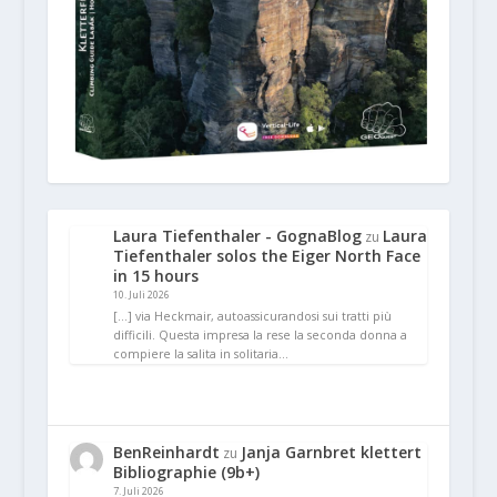
Laura Tiefenthaler - GognaBlog
Laura
zu
Tiefenthaler solos the Eiger North Face
in 15 hours
10. Juli 2026
[…] via Heckmair, autoassicurandosi sui tratti più
difficili. Questa impresa la rese la seconda donna a
compiere la salita in solitaria…
BenReinhardt
Janja Garnbret klettert
zu
Bibliographie (9b+)
7. Juli 2026