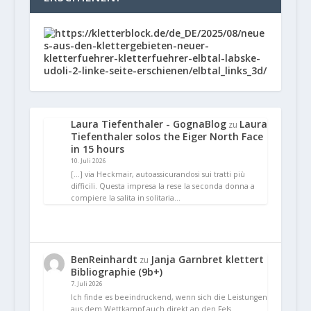
Laura Tiefenthaler - GognaBlog
Laura
zu
Tiefenthaler solos the Eiger North Face
in 15 hours
10. Juli 2026
[…] via Heckmair, autoassicurandosi sui tratti più
difficili. Questa impresa la rese la seconda donna a
compiere la salita in solitaria…
BenReinhardt
Janja Garnbret klettert
zu
Bibliographie (9b+)
7. Juli 2026
Ich finde es beeindruckend, wenn sich die Leistungen
aus dem Wettkampf auch direkt an den Fels