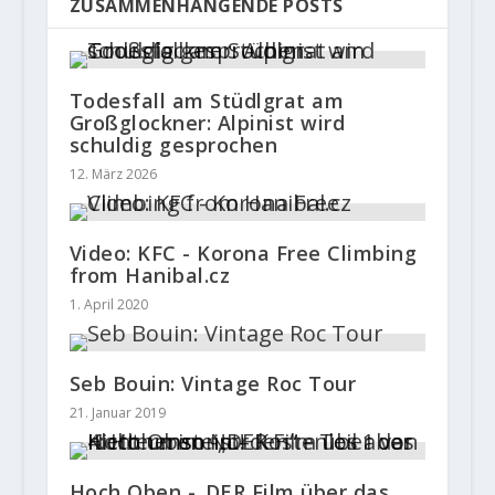
ZUSAMMENHÄNGENDE POSTS
Todesfall am Stüdlgrat am
Großglockner: Alpinist wird
schuldig gesprochen
12. März 2026
Video: KFC - Korona Free Climbing
from Hanibal.cz
1. April 2020
Seb Bouin: Vintage Roc Tour
21. Januar 2019
Hoch Oben -„DER Film über das