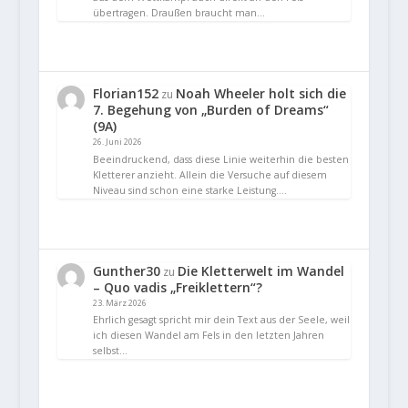
übertragen. Draußen braucht man…
Florian152
Noah Wheeler holt sich die
zu
7. Begehung von „Burden of Dreams“
(9A)
26. Juni 2026
Beeindruckend, dass diese Linie weiterhin die besten
Kletterer anzieht. Allein die Versuche auf diesem
Niveau sind schon eine starke Leistung.…
Gunther30
Die Kletterwelt im Wandel
zu
– Quo vadis „Freiklettern“?
23. März 2026
Ehrlich gesagt spricht mir dein Text aus der Seele, weil
ich diesen Wandel am Fels in den letzten Jahren
selbst…