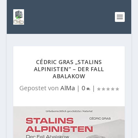
CÉDRIC GRAS „STALINS
ALPINISTEN“ – DER FALL
ABALAKOW
Gepostet von
AlMa
|
0
|