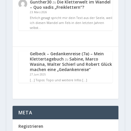
Gunther30
Die Kletterwelt im Wandel
zu
– Quo vadis „Freiklettern“?
23. März 2026
Ehrlich gesagt spricht mir dein Text aus der Seele, weil
ich diesen Wandel am Fels in den letzten Jahren
selbst…
Gelbeck – Gedankenreise (7a) – Mein
Klettertagebuch
Sabine, Marco
zu
Wasina, Walter Schierl und Robert Glück
machen eine „Gedankenreise“
27. Juni 2025
[…] Topos: Topo und weitere Infos […]
META
Registrieren