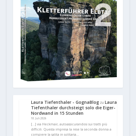
Laura Tiefenthaler - GognaBlog
Laura
zu
Tiefenthaler durchsteigt solo die Eiger-
Nordwand in 15 Stunden
10. Juli 2026
[…] via Heckmair, autoassicurandosi sui tratti più
difficili. Questa impresa la rese la seconda donna a
compiere la salita in solitaria…