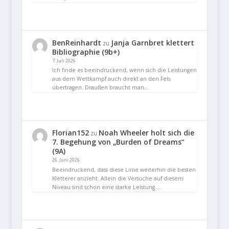
BenReinhardt
Janja Garnbret klettert
zu
Bibliographie (9b+)
7. Juli 2026
Ich finde es beeindruckend, wenn sich die Leistungen
aus dem Wettkampf auch direkt an den Fels
übertragen. Draußen braucht man…
Florian152
Noah Wheeler holt sich die
zu
7. Begehung von „Burden of Dreams“
(9A)
26. Juni 2026
Beeindruckend, dass diese Linie weiterhin die besten
Kletterer anzieht. Allein die Versuche auf diesem
Niveau sind schon eine starke Leistung.…