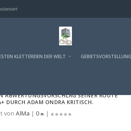
polarisiert
ESTEN KLETTEREIEN DER WELT
GEBIETSVORSTELLUN
DEN ABWERTUNGSVORSCHLAG SEINER ROUTE
A+ DURCH ADAM ONDRA KRITISCH.
t von
AlMa
|
0
|