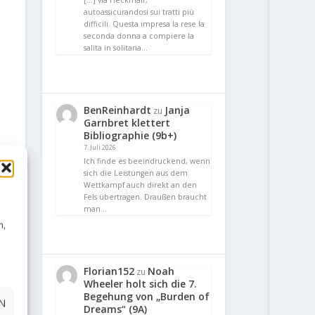
[…] via Heckmair,
autoassicurandosi sui tratti più
difficili. Questa impresa la rese la
seconda donna a compiere la
salita in solitaria…
BenReinhardt
Janja
zu
Garnbret klettert
Bibliographie (9b+)
7. Juli 2026
Ich finde es beeindruckend, wenn
sich die Leistungen aus dem
Wettkampf auch direkt an den
Fels übertragen. Draußen braucht
man…
n,
Florian152
Noah
zu
Wheeler holt sich die 7.
Begehung von „Burden of
N
Dreams“ (9A)