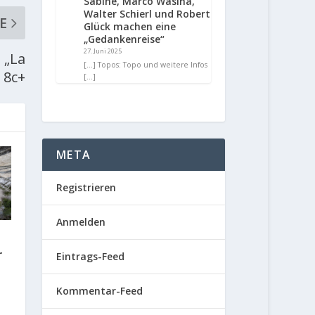
Sabine, Marco Wasina,
Walter Schierl und Robert
E
Glück machen eine
„Gedankenreise“
27. Juni 2025
 „La
[…] Topos: Topo und weitere Infos
 8c+
[…]
META
Registrieren
Anmelden
r
Eintrags-Feed
Kommentar-Feed