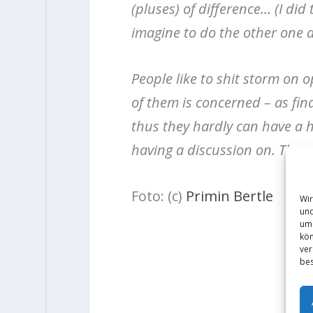
(pluses) of difference… (I did 
imagine to do the other one a
People like to shit storm on 
of them is concerned – as fina
thus they hardly can have a 
having a discussion on.
The s
Foto: (c)
Primin Bertle
Wir
und
um 
kön
ver
bes