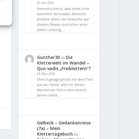
26. Juni 2026
Beeindruckend, dass diese Linie
weiterhin die besten Kletterer
anzieht. Allein die Versuche auf
diesem Niveau sind schon eine
starke Leistung.…
Gunther30
Die
zu
Kletterwelt im Wandel –
Quo vadis „Freiklettern“?
23. März 2026
Ehrlich gesagt spricht mir dein Text
aus der Seele, weil ich diesen
Wandel am Fels in den letzten
Jahren selbst…
Gelbeck – Gedankenreise
(7a) – Mein
Klettertagebuch
zu