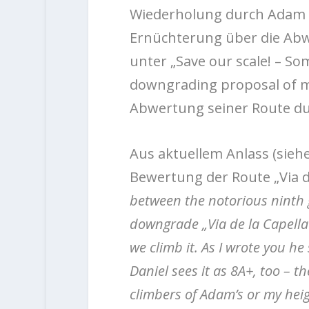
Wiederholung durch Adam O
Ernüchterung über die Ab
unter „Save our scale! – S
downgrading proposal of m
Abwertung seiner Route d
Aus aktuellem Anlass (sieh
Bewertung der Route „Via de
between the notorious ninth 
downgrade „Via de la Capella
we climb it. As I wrote you he
Daniel sees it as 8A+, too – 
climbers of Adam’s or my heig