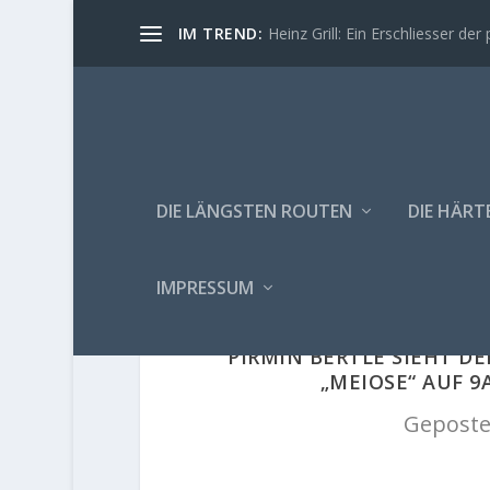
IM TREND:
Heinz Grill: Ein Erschliesser der 
DIE LÄNGSTEN ROUTEN
DIE HÄRT
IMPRESSUM
PIRMIN BERTLE SIEHT 
„MEIOSE“ AUF 9
Geposte