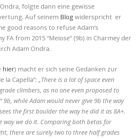
ndra, folgte dann eine gewisse
wertung. Auf seinem
Blog
widerspricht er
ome good reasons to refuse Adam’s
y FA from 2015 “Meiose” (9b) in Charmey der
urch Adam Ondra.
e
hier
) macht er sich seine Gedanken zur
 la Capella“:
„There is a lot of space even
grade climbers, as no one even proposed to
“ 9b, while Adam would never give 9b the way
 sees the first boulder the way he did it as 8A+.
the way we do it. Comparing both betas for
ht, there are surely two to three half grades