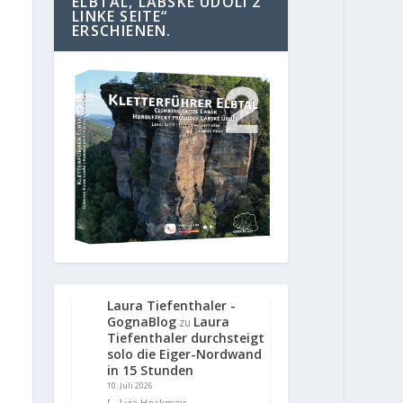
ELBTAL, LABSKE UDOLI 2
LINKE SEITE“
ERSCHIENEN.
Laura Tiefenthaler -
GognaBlog
Laura
zu
Tiefenthaler durchsteigt
solo die Eiger-Nordwand
in 15 Stunden
10. Juli 2026