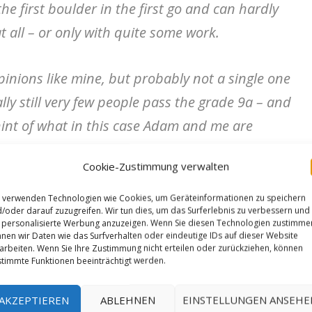
the first boulder in the first go and can hardly
t all – or only with quite some work.
opinions like mine, but probably not a single one
lly still very few people pass the grade 9a – and
hint of what in this case Adam and me are
hit is in the heart of those who storm.“
Cookie-Zustimmung verwalten
 verwenden Technologien wie Cookies, um Geräteinformationen zu speichern
/oder darauf zuzugreifen. Wir tun dies, um das Surferlebnis zu verbessern und
personalisierte Werbung anzuzeigen. Wenn Sie diesen Technologien zustimme
nen wir Daten wie das Surfverhalten oder eindeutige IDs auf dieser Website
arbeiten. Wenn Sie Ihre Zustimmung nicht erteilen oder zurückziehen, können
timmte Funktionen beeinträchtigt werden.
AKZEPTIEREN
ABLEHNEN
EINSTELLUNGEN ANSEHE