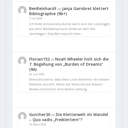
BenReinhardt
Janja Garnbret klettert
zu
Bibliographie (9b+)
7. Juli 2026
Ich finde es beeindruckend, wenn sich die Leistungen
aus dem Wettkampf auch direkt an den Fels
übertragen. Draußen braucht man…
Florian152
Noah Wheeler holt sich die
zu
7. Begehung von „Burden of Dreams“
(9A)
26. Juni 2026
Beeindruckend, dass diese Linie weiterhin die besten
Kletterer anzieht. Allein die Versuche auf diesem
Niveau sind schon eine starke Leistung.…
Gunther30
Die Kletterwelt im Wandel
zu
– Quo vadis „Freiklettern“?
23. März 2026