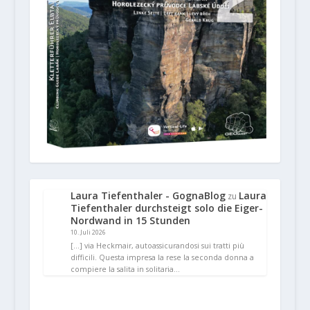
Laura Tiefenthaler - GognaBlog
Laura
zu
Tiefenthaler durchsteigt solo die Eiger-
Nordwand in 15 Stunden
10. Juli 2026
[…] via Heckmair, autoassicurandosi sui tratti più
difficili. Questa impresa la rese la seconda donna a
compiere la salita in solitaria…