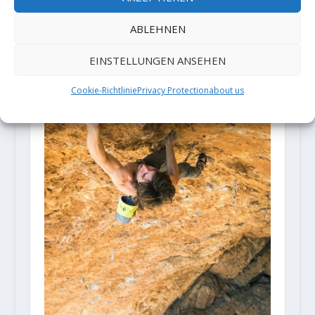
Roland Hemetzberger beendet mit
„Mantra“ (9a) ein 6 Jahre altes
ABLEHNEN
Projekt
31. März 2018
EINSTELLUNGEN ANSEHEN
Cookie-Richtlinie
Privacy Protection
about us