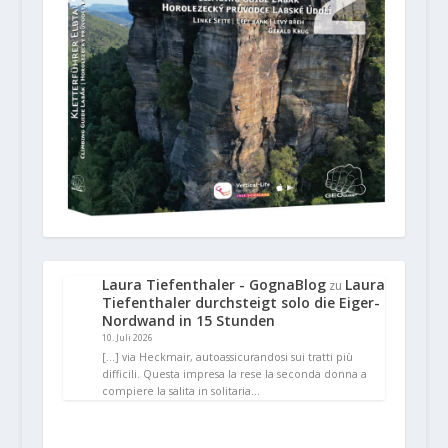
Laura Tiefenthaler - GognaBlog
Laura
zu
Tiefenthaler durchsteigt solo die Eiger-
Nordwand in 15 Stunden
10. Juli 2026
[…] via Heckmair, autoassicurandosi sui tratti più
difficili. Questa impresa la rese la seconda donna a
compiere la salita in solitaria…