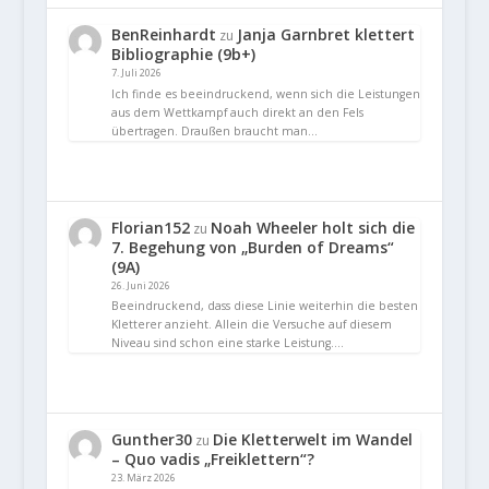
BenReinhardt
Janja Garnbret klettert
zu
Bibliographie (9b+)
7. Juli 2026
Ich finde es beeindruckend, wenn sich die Leistungen
aus dem Wettkampf auch direkt an den Fels
übertragen. Draußen braucht man…
Florian152
Noah Wheeler holt sich die
zu
7. Begehung von „Burden of Dreams“
(9A)
26. Juni 2026
Beeindruckend, dass diese Linie weiterhin die besten
Kletterer anzieht. Allein die Versuche auf diesem
Niveau sind schon eine starke Leistung.…
Gunther30
Die Kletterwelt im Wandel
zu
– Quo vadis „Freiklettern“?
23. März 2026