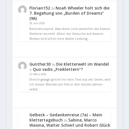
Florian152
Noah Wheeler holt sich die
zu
7. Begehung von „Burden of Dreams“
(9A)
26. Juni 2026
Beeindruckend, dass diese Linie weiterhin die besten
Kletterer anzieht. Allein die Versuche auf diesem
Niveau sind schon eine starke Leistung.…
Gunther30
Die Kletterwelt im Wandel
zu
– Quo vadis „Freiklettern“?
23. März 2026
Ehrlich gesagt spricht mir dein Text aus der Seele, weil
ich diesen Wandel am Fels in den letzten Jahren
selbst…
Gelbeck – Gedankenreise (7a) – Mein
Klettertagebuch
Sabine, Marco
zu
Wasina, Walter Schierl und Robert Glück