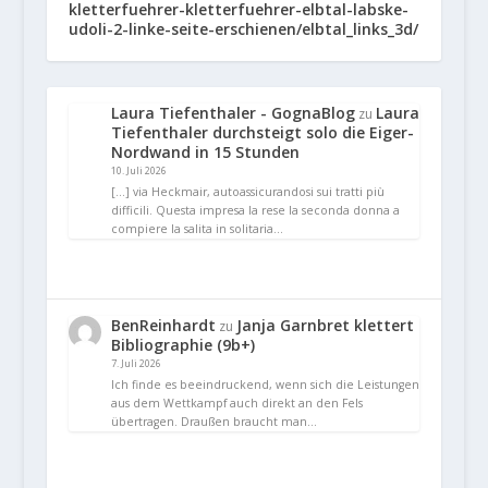
Laura Tiefenthaler - GognaBlog
Laura
zu
Tiefenthaler durchsteigt solo die Eiger-
Nordwand in 15 Stunden
10. Juli 2026
[…] via Heckmair, autoassicurandosi sui tratti più
difficili. Questa impresa la rese la seconda donna a
compiere la salita in solitaria…
BenReinhardt
Janja Garnbret klettert
zu
Bibliographie (9b+)
7. Juli 2026
Ich finde es beeindruckend, wenn sich die Leistungen
aus dem Wettkampf auch direkt an den Fels
übertragen. Draußen braucht man…