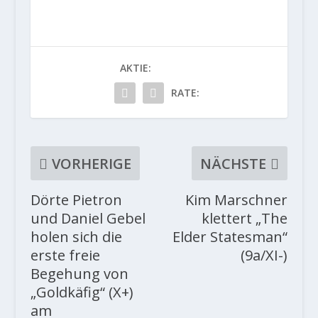
AKTIE:
RATE:
VORHERIGE
NÄCHSTE
Dörte Pietron
Kim Marschner
und Daniel Gebel
klettert „The
holen sich die
Elder Statesman“
erste freie
(9a/XI-)
Begehung von
„Goldkäfig“ (X+)
am