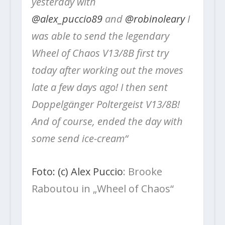
yesterday with
@alex_puccio89
and
@robinoleary
I
was able to send the legendary
Wheel of Chaos V13/8B first try
today after working out the moves
late a few days ago! I then sent
Doppelgänger Poltergeist V13/8B!
And of course, ended the day with
some send ice-cream“
Foto: (c) Alex Puccio
: Brooke
Raboutou in „Wheel of Chaos“