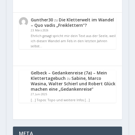
Gunther30
Die Kletterwelt im Wandel
zu
– Quo vadis „Freiklettern“?
23. März 2026
Ehrlich gesagt spricht mir dein Text aus der Seele, weil
ich diesen Wandel am Fels in den letzten Jahren
selbst…
Gelbeck – Gedankenreise (7a) – Mein
Klettertagebuch
Sabine, Marco
zu
Wasina, Walter Schierl und Robert Glück
machen eine „Gedankenreise“
27. Juni 2025
[…] Topos: Topo und weitere Infos […]
META