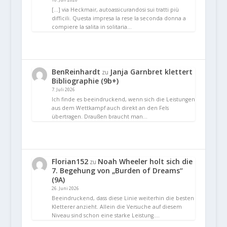
[…] via Heckmair, autoassicurandosi sui tratti più
difficili. Questa impresa la rese la seconda donna a
compiere la salita in solitaria…
BenReinhardt
Janja Garnbret klettert
zu
Bibliographie (9b+)
7. Juli 2026
Ich finde es beeindruckend, wenn sich die Leistungen
aus dem Wettkampf auch direkt an den Fels
übertragen. Draußen braucht man…
Florian152
Noah Wheeler holt sich die
zu
7. Begehung von „Burden of Dreams“
(9A)
26. Juni 2026
Beeindruckend, dass diese Linie weiterhin die besten
Kletterer anzieht. Allein die Versuche auf diesem
Niveau sind schon eine starke Leistung.…