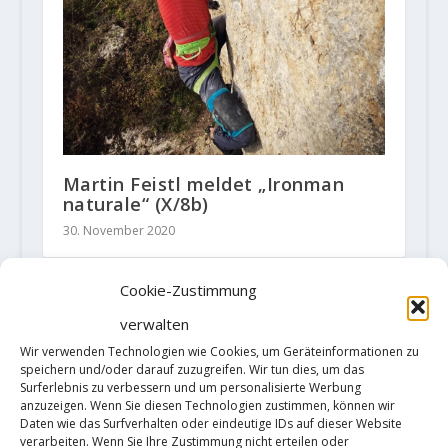
Martin Feistl meldet „Ironman
naturale“ (X/8b)
30. November 2020
Cookie-Zustimmung
verwalten
HINTERLASSE EINE ANTWORT
Wir verwenden Technologien wie Cookies, um Geräteinformationen zu
Deine E-Mail-Adresse wird nicht
speichern und/oder darauf zuzugreifen. Wir tun dies, um das
veröffentlicht.
Erforderliche Felder
Surferlebnis zu verbessern und um personalisierte Werbung
sind mit
*
markiert
anzuzeigen. Wenn Sie diesen Technologien zustimmen, können wir
Daten wie das Surfverhalten oder eindeutige IDs auf dieser Website
verarbeiten. Wenn Sie Ihre Zustimmung nicht erteilen oder