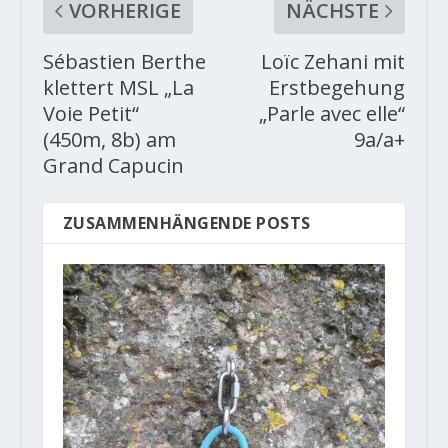
VORHERIGE
NÄCHSTE
Sébastien Berthe
Loïc Zehani mit
klettert MSL „La
Erstbegehung
Voie Petit“
„Parle avec elle“
(450m, 8b) am
9a/a+
Grand Capucin
ZUSAMMENHÄNGENDE POSTS