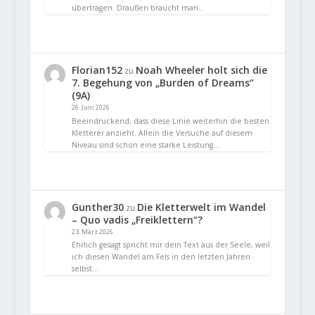
übertragen. Draußen braucht man…
Florian152
Noah Wheeler holt sich die
zu
7. Begehung von „Burden of Dreams“
(9A)
26. Juni 2026
Beeindruckend, dass diese Linie weiterhin die besten
Kletterer anzieht. Allein die Versuche auf diesem
Niveau sind schon eine starke Leistung.…
Gunther30
Die Kletterwelt im Wandel
zu
– Quo vadis „Freiklettern“?
23. März 2026
Ehrlich gesagt spricht mir dein Text aus der Seele, weil
ich diesen Wandel am Fels in den letzten Jahren
selbst…