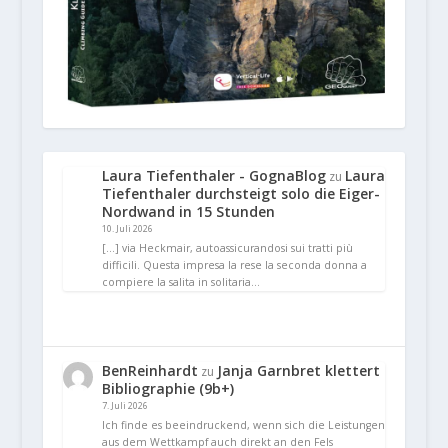
Laura Tiefenthaler - GognaBlog
Laura
zu
Tiefenthaler durchsteigt solo die Eiger-
Nordwand in 15 Stunden
10. Juli 2026
[…] via Heckmair, autoassicurandosi sui tratti più
difficili. Questa impresa la rese la seconda donna a
compiere la salita in solitaria…
BenReinhardt
Janja Garnbret klettert
zu
Bibliographie (9b+)
7. Juli 2026
Ich finde es beeindruckend, wenn sich die Leistungen
aus dem Wettkampf auch direkt an den Fels