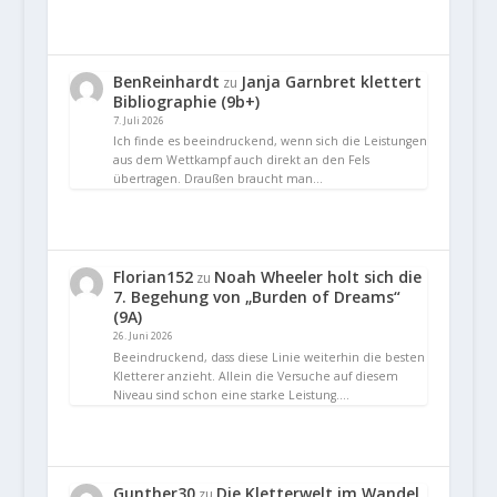
BenReinhardt
Janja Garnbret klettert
zu
Bibliographie (9b+)
7. Juli 2026
Ich finde es beeindruckend, wenn sich die Leistungen
aus dem Wettkampf auch direkt an den Fels
übertragen. Draußen braucht man…
Florian152
Noah Wheeler holt sich die
zu
7. Begehung von „Burden of Dreams“
(9A)
26. Juni 2026
Beeindruckend, dass diese Linie weiterhin die besten
Kletterer anzieht. Allein die Versuche auf diesem
Niveau sind schon eine starke Leistung.…
Gunther30
Die Kletterwelt im Wandel
zu