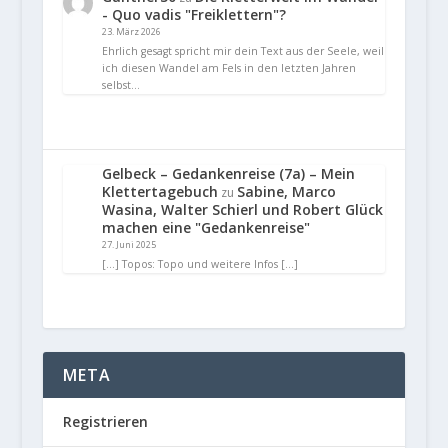
- Quo vadis "Freiklettern"?
23. März 2026
Ehrlich gesagt spricht mir dein Text aus der Seele, weil
ich diesen Wandel am Fels in den letzten Jahren
selbst…
Gelbeck – Gedankenreise (7a) – Mein
Klettertagebuch
Sabine, Marco
zu
Wasina, Walter Schierl und Robert Glück
machen eine "Gedankenreise"
27. Juni 2025
[…] Topos: Topo und weitere Infos […]
META
Registrieren