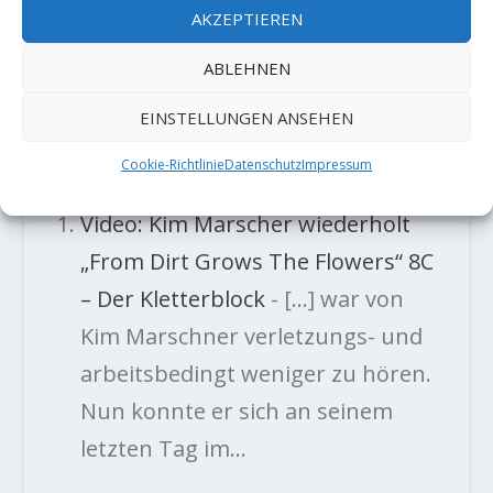
Stefan Scherz wiederholt „Sierra
AKZEPTIEREN
Madre“ 8C
7. November 2022
ABLEHNEN
EINSTELLUNGEN ANSEHEN
TRACKBACKS/PINGBACKS
Cookie-Richtlinie
Datenschutz
Impressum
Video: Kim Marscher wiederholt
„From Dirt Grows The Flowers“ 8C
– Der Kletterblock
- […] war von
Kim Marschner verletzungs- und
arbeitsbedingt weniger zu hören.
Nun konnte er sich an seinem
letzten Tag im…