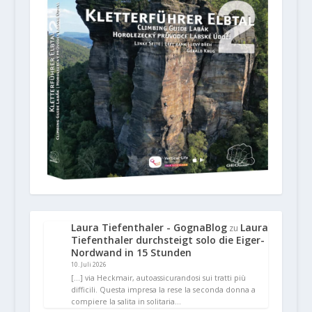
Laura Tiefenthaler - GognaBlog
Laura
zu
Tiefenthaler durchsteigt solo die Eiger-
Nordwand in 15 Stunden
10. Juli 2026
[…] via Heckmair, autoassicurandosi sui tratti più
difficili. Questa impresa la rese la seconda donna a
compiere la salita in solitaria…