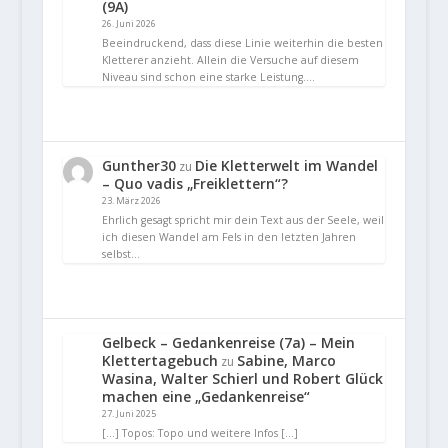
(9A)
26. Juni 2026
Beeindruckend, dass diese Linie weiterhin die besten
Kletterer anzieht. Allein die Versuche auf diesem
Niveau sind schon eine starke Leistung.…
Gunther30
Die Kletterwelt im Wandel
zu
– Quo vadis „Freiklettern“?
23. März 2026
Ehrlich gesagt spricht mir dein Text aus der Seele, weil
ich diesen Wandel am Fels in den letzten Jahren
selbst…
Gelbeck – Gedankenreise (7a) – Mein
Klettertagebuch
Sabine, Marco
zu
Wasina, Walter Schierl und Robert Glück
machen eine „Gedankenreise“
27. Juni 2025
[…] Topos: Topo und weitere Infos […]