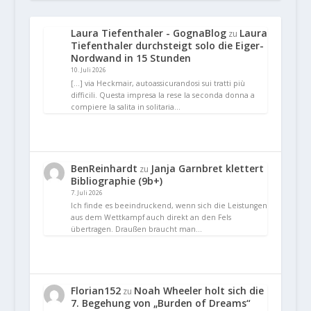
Laura Tiefenthaler - GognaBlog
Laura
zu
Tiefenthaler durchsteigt solo die Eiger-
Nordwand in 15 Stunden
10. Juli 2026
[…] via Heckmair, autoassicurandosi sui tratti più
difficili. Questa impresa la rese la seconda donna a
compiere la salita in solitaria…
BenReinhardt
Janja Garnbret klettert
zu
Bibliographie (9b+)
7. Juli 2026
Ich finde es beeindruckend, wenn sich die Leistungen
aus dem Wettkampf auch direkt an den Fels
übertragen. Draußen braucht man…
Florian152
Noah Wheeler holt sich die
zu
7. Begehung von „Burden of Dreams“