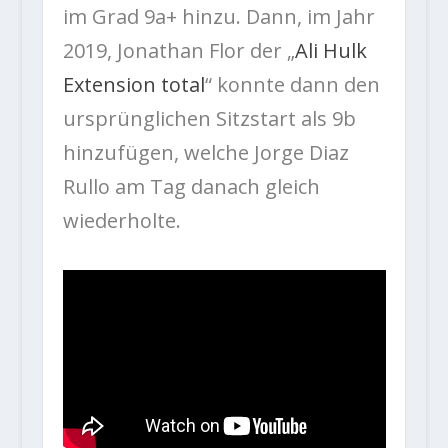
im Grad 9a+ hinzu. Dann, im Jahr
2019, Jonathan Flor der „
Ali Hulk
Extension total
“ konnte dann den
ursprünglichen Sitzstart als 9b
hinzufügen, welche Jorge Diaz
Rullo am Tag danach gleich
wiederholte.