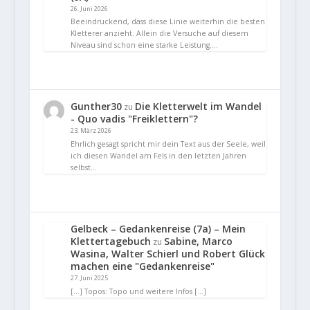
26. Juni 2026
Beeindruckend, dass diese Linie weiterhin die besten
Kletterer anzieht. Allein die Versuche auf diesem
Niveau sind schon eine starke Leistung.…
Gunther30
Die Kletterwelt im Wandel
zu
- Quo vadis "Freiklettern"?
23. März 2026
Ehrlich gesagt spricht mir dein Text aus der Seele, weil
ich diesen Wandel am Fels in den letzten Jahren
selbst…
Gelbeck – Gedankenreise (7a) – Mein
Klettertagebuch
Sabine, Marco
zu
Wasina, Walter Schierl und Robert Glück
machen eine "Gedankenreise"
27. Juni 2025
[…] Topos: Topo und weitere Infos […]