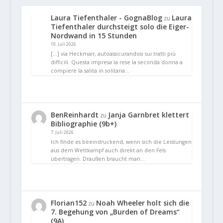
Laura Tiefenthaler - GognaBlog
Laura
zu
Tiefenthaler durchsteigt solo die Eiger-
Nordwand in 15 Stunden
10. Juli 2026
[…] via Heckmair, autoassicurandosi sui tratti più
difficili. Questa impresa la rese la seconda donna a
compiere la salita in solitaria…
BenReinhardt
Janja Garnbret klettert
zu
Bibliographie (9b+)
7. Juli 2026
Ich finde es beeindruckend, wenn sich die Leistungen
aus dem Wettkampf auch direkt an den Fels
übertragen. Draußen braucht man…
Florian152
Noah Wheeler holt sich die
zu
7. Begehung von „Burden of Dreams“
(9A)