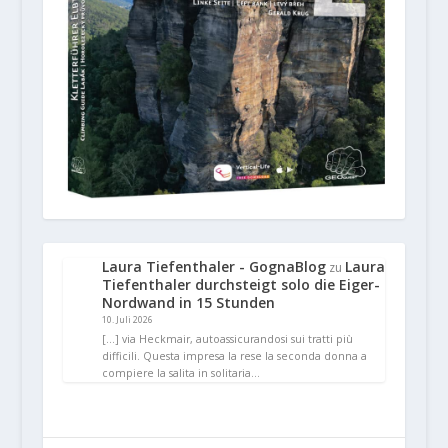
Laura Tiefenthaler - GognaBlog
Laura
zu
Tiefenthaler durchsteigt solo die Eiger-
Nordwand in 15 Stunden
10. Juli 2026
[…] via Heckmair, autoassicurandosi sui tratti più
difficili. Questa impresa la rese la seconda donna a
compiere la salita in solitaria…