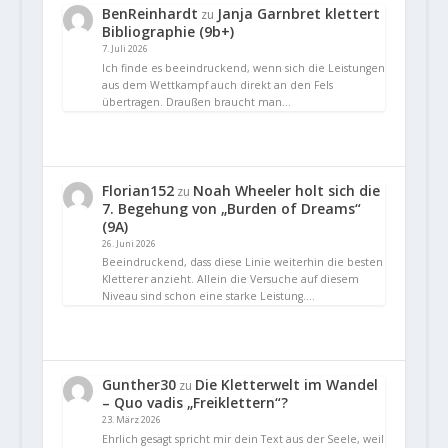
BenReinhardt
Janja Garnbret klettert
zu
Bibliographie (9b+)
7. Juli 2026
Ich finde es beeindruckend, wenn sich die Leistungen
aus dem Wettkampf auch direkt an den Fels
übertragen. Draußen braucht man…
Florian152
Noah Wheeler holt sich die
zu
7. Begehung von „Burden of Dreams“
(9A)
26. Juni 2026
Beeindruckend, dass diese Linie weiterhin die besten
Kletterer anzieht. Allein die Versuche auf diesem
Niveau sind schon eine starke Leistung.…
Gunther30
Die Kletterwelt im Wandel
zu
– Quo vadis „Freiklettern“?
23. März 2026
Ehrlich gesagt spricht mir dein Text aus der Seele, weil