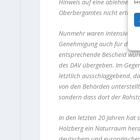
Hinweis auf eine ablehnende
bes
Oberbergamtes nicht erteilt.
Nunmehr waren intensive Nac
Genehmigung auch für den Ho
entsprechende Bescheid wurd
des DAV übergeben. Im Gegen
letztlich ausschlaggebend, da
von den Behörden unterstellt
sondern dass dort der Rohsto
In den letzten 20 Jahren hat 
Holzberg ein Naturraum herau
deutschem und europäischem 