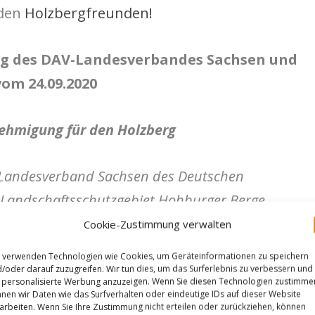
 den
Holzbergfreunden!
ng des DAV-Landesverbandes Sachsen und
vom 24.09.2020
nehmigung für den Holzberg
r Landesverband Sachsen des Deutschen
m Landschaftsschutzgebiet Hohburger Berge
zberg, Gaudlitzberg und Zinkenberg einen
Cookie-Zustimmung verwalten
turverträglichen Klettersport gestellt. Im
 verwenden Technologien wie Cookies, um Geräteinformationen zu speichern
die Zulassung für den Gaudlitzberg. Die
/oder darauf zuzugreifen. Wir tun dies, um das Surferlebnis zu verbessern und
personalisierte Werbung anzuzeigen. Wenn Sie diesen Technologien zustimme
berg und den Zinkenberg wurden jedoch mit
nen wir Daten wie das Surfverhalten oder eindeutige IDs auf dieser Website
arbeiten. Wenn Sie Ihre Zustimmung nicht erteilen oder zurückziehen, können