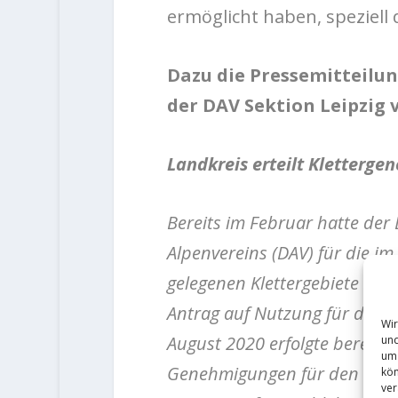
ermöglicht haben, speziell
Dazu die Pressemitteilu
der DAV Sektion Leipzig 
Landkreis erteilt Kletterge
Bereits im Februar hatte de
Alpenvereins (DAV) für die i
gelegenen Klettergebiete Hol
Antrag auf Nutzung für den na
Wir
August 2020 erfolgte bereits 
und
um 
Genehmigungen für den Holz
kön
ver