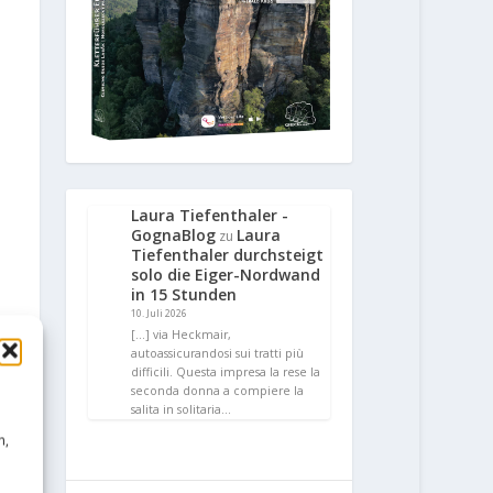
Laura Tiefenthaler -
GognaBlog
Laura
zu
Tiefenthaler durchsteigt
solo die Eiger-Nordwand
in 15 Stunden
10. Juli 2026
[…] via Heckmair,
autoassicurandosi sui tratti più
difficili. Questa impresa la rese la
seconda donna a compiere la
salita in solitaria…
n,