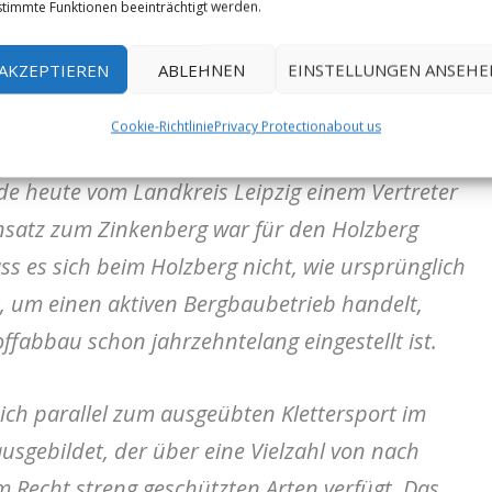
 Stellungnahme des Sächsischen
timmte Funktionen beeinträchtigt werden.
AKZEPTIEREN
ABLEHNEN
EINSTELLUNGEN ANSEHE
hverhandlungen erfolgreich, sodass die
Cookie-Richtlinie
Privacy Protection
about us
lzberg erteilt werden konnte. Der
e heute vom Landkreis Leipzig einem Vertreter
satz zum Zinkenberg war für den Holzberg
ss es sich beim Holzberg nicht, wie ursprünglich
, um einen aktiven Bergbaubetrieb handelt,
ffabbau schon jahrzehntelang eingestellt ist.
sich parallel zum ausgeübten Klettersport im
sgebildet, der über eine Vielzahl von nach
Recht streng geschützten Arten verfügt. Das