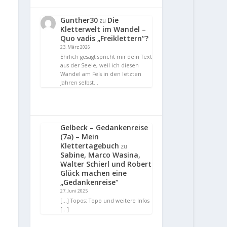
Gunther30
Die
zu
Kletterwelt im Wandel –
Quo vadis „Freiklettern“?
23. März 2026
Ehrlich gesagt spricht mir dein Text
aus der Seele, weil ich diesen
Wandel am Fels in den letzten
Jahren selbst…
Gelbeck – Gedankenreise
(7a) – Mein
Klettertagebuch
zu
Sabine, Marco Wasina,
Walter Schierl und Robert
Glück machen eine
„Gedankenreise“
27. Juni 2025
[…] Topos: Topo und weitere Infos
[…]