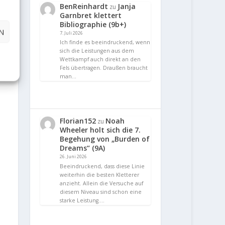
BenReinhardt
Janja
zu
Garnbret klettert
Bibliographie (9b+)
N
7. Juli 2026
Ich finde es beeindruckend, wenn
sich die Leistungen aus dem
Wettkampf auch direkt an den
Fels übertragen. Draußen braucht
man…
Florian152
Noah
zu
Wheeler holt sich die 7.
Begehung von „Burden of
Dreams“ (9A)
26. Juni 2026
Beeindruckend, dass diese Linie
weiterhin die besten Kletterer
anzieht. Allein die Versuche auf
diesem Niveau sind schon eine
starke Leistung.…