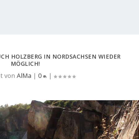
UCH HOLZBERG IN NORDSACHSEN WIEDER
MÖGLICH!
t von
AlMa
|
0
|