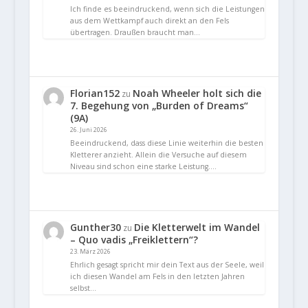
Ich finde es beeindruckend, wenn sich die Leistungen
aus dem Wettkampf auch direkt an den Fels
übertragen. Draußen braucht man…
Florian152
Noah Wheeler holt sich die
zu
7. Begehung von „Burden of Dreams“
(9A)
26. Juni 2026
Beeindruckend, dass diese Linie weiterhin die besten
Kletterer anzieht. Allein die Versuche auf diesem
Niveau sind schon eine starke Leistung.…
Gunther30
Die Kletterwelt im Wandel
zu
– Quo vadis „Freiklettern“?
23. März 2026
Ehrlich gesagt spricht mir dein Text aus der Seele, weil
ich diesen Wandel am Fels in den letzten Jahren
selbst…