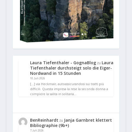
Laura Tiefenthaler - GognaBlog
Laura
zu
Tiefenthaler durchsteigt solo die Eiger-
Nordwand in 15 Stunden
10. Juli 2026
[…] via Heckmair, autoassicurandosi sui tratti più
difficili. Questa impresa la rese la seconda donna a
compiere la salita in solitaria…
BenReinhardt
Janja Garnbret klettert
zu
Bibliographie (9b+)
7. Juli 2026