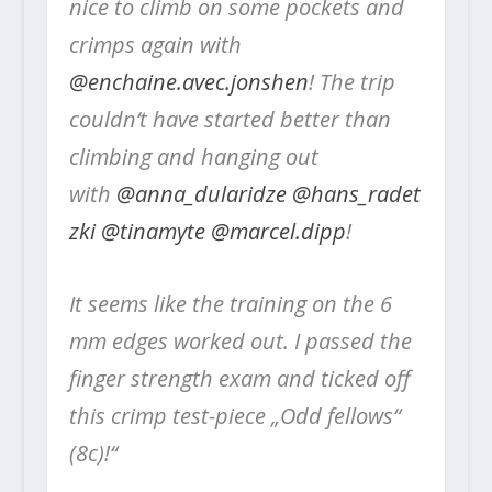
nice to climb on some pockets and
crimps again with
@enchaine.avec.jonshen
! The trip
couldn‘t have started better than
climbing and hanging out
with
@anna_dularidze
@hans_radet
zki
@tinamyte
@marcel.dipp
!
It seems like the training on the 6
mm edges worked out. I passed the
finger strength exam and ticked off
this crimp test-piece „Odd fellows“
(8c)!“