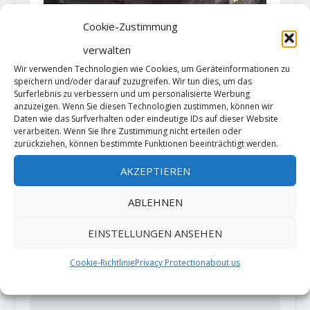
Cookie-Zustimmung
verwalten
Wir verwenden Technologien wie Cookies, um Geräteinformationen zu
speichern und/oder darauf zuzugreifen. Wir tun dies, um das
Video: Jimmy Webb mit neuem 8C-
Surferlebnis zu verbessern und um personalisierte Werbung
Boulder „Virgo“
anzuzeigen. Wenn Sie diesen Technologien zustimmen, können wir
Daten wie das Surfverhalten oder eindeutige IDs auf dieser Website
24. Oktober 2019
verarbeiten. Wenn Sie Ihre Zustimmung nicht erteilen oder
zurückziehen, können bestimmte Funktionen beeinträchtigt werden.
AKZEPTIEREN
HINTERLASSE EINE ANTWORT
ABLEHNEN
Deine E-Mail-Adresse wird nicht
veröffentlicht.
Erforderliche Felder
EINSTELLUNGEN ANSEHEN
sind mit
*
markiert
Cookie-Richtlinie
Privacy Protection
about us