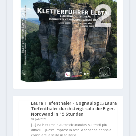
Laura Tiefenthaler - GognaBlog
Laura
zu
Tiefenthaler durchsteigt solo die Eiger-
Nordwand in 15 Stunden
10. Juli 2026
[…] via Heckmair, autoassicurandosi sui tratti più
difficili. Questa impresa la rese la seconda donna a
compiere la salita in solitaria…