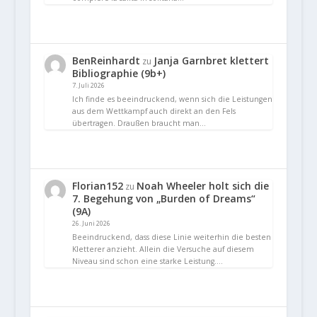
BenReinhardt
Janja Garnbret klettert
zu
Bibliographie (9b+)
7. Juli 2026
Ich finde es beeindruckend, wenn sich die Leistungen
aus dem Wettkampf auch direkt an den Fels
übertragen. Draußen braucht man…
Florian152
Noah Wheeler holt sich die
zu
7. Begehung von „Burden of Dreams“
(9A)
26. Juni 2026
Beeindruckend, dass diese Linie weiterhin die besten
Kletterer anzieht. Allein die Versuche auf diesem
Niveau sind schon eine starke Leistung.…