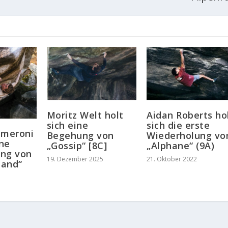
Moritz Welt holt
Aidan Roberts ho
sich eine
sich die erste
ameroni
Begehung von
Wiederholung vo
ine
„Gossip“ [8C]
„Alphane“ (9A)
ung von
19. Dezember 2025
21. Oktober 2022
land“