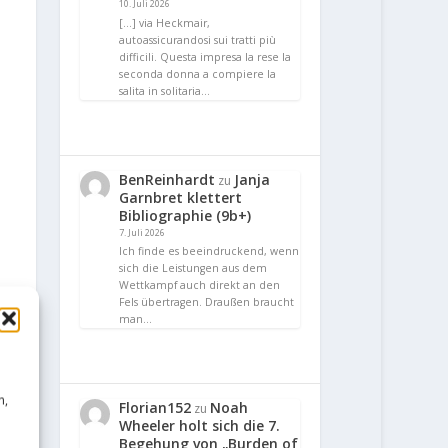
10. Juli 2026
[…] via Heckmair,
autoassicurandosi sui tratti più
difficili. Questa impresa la rese la
seconda donna a compiere la
salita in solitaria…
BenReinhardt
Janja
zu
Garnbret klettert
Bibliographie (9b+)
7. Juli 2026
Ich finde es beeindruckend, wenn
sich die Leistungen aus dem
Wettkampf auch direkt an den
Fels übertragen. Draußen braucht
man…
n,
Florian152
Noah
zu
Wheeler holt sich die 7.
Begehung von „Burden of