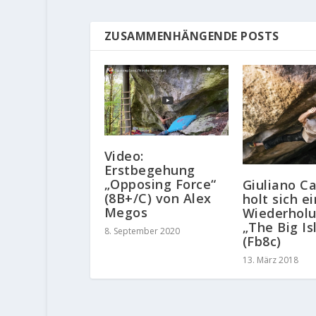
ZUSAMMENHÄNGENDE POSTS
Video:
Erstbegehung
„Opposing Force“
Giuliano C
(8B+/C) von Alex
holt sich e
Megos
Wiederhol
„The Big Is
8. September 2020
(Fb8c)
13. März 2018