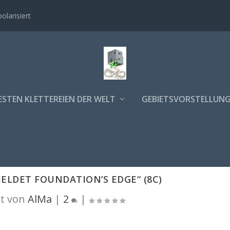
polarisiert
ESTEN KLETTEREIEN DER WELT
GEBIETSVORSTELLUN
MELDET FOUNDATION’S EDGE“ (8C)
t von
AlMa
|
2
|