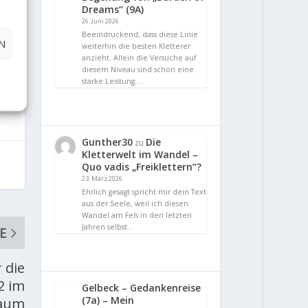
Dreams“ (9A)
26. Juni 2026
Beeindruckend, dass diese Linie
N
weiterhin die besten Kletterer
anzieht. Allein die Versuche auf
diesem Niveau sind schon eine
starke Leistung.…
Gunther30
Die
zu
Kletterwelt im Wandel –
Quo vadis „Freiklettern“?
23. März 2026
Ehrlich gesagt spricht mir dein Text
aus der Seele, weil ich diesen
Wandel am Fels in den letzten
Jahren selbst…
E
 die
2 im
Gelbeck – Gedankenreise
(7a) – Mein
raum