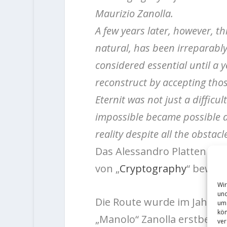
Maurizio Zanolla.
A few years later, however, thi
natural, has been irreparabl
considered essential until a 
reconstruct by accepting tho
Eternit was not just a difficu
impossible became possible a
reality despite all the obstac
Das Alessandro Platten lie
von „
Cryptography
“ beweis
Wir
und
Die Route wurde im Jahr 2
um 
kön
„Manolo“ Zanolla erstbegan
ver