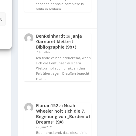
seconda donna a compiere la
salita in solitaria…
N
BenReinhardt
Janja
zu
Garnbret klettert
Bibliographie (9b+)
7. Juli 2026
Ich finde es beeindruckend, wenn
sich die Leistungen aus dem
Wettkampf auch direkt an den
Fels übertragen. Draußen braucht
man…
Florian152
Noah
zu
Wheeler holt sich die 7.
Begehung von „Burden of
Dreams“ (9A)
26. Juni 2026
Beeindruckend, dass diese Linie