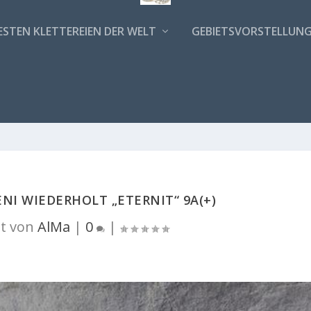
ESTEN KLETTEREIEN DER WELT
GEBIETSVORSTELLUN
NI WIEDERHOLT „ETERNIT“ 9A(+)
t von
AlMa
|
0
|