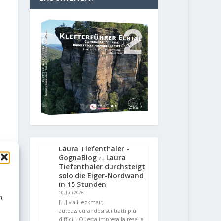
Laura Tiefenthaler -
GognaBlog
Laura
zu
Tiefenthaler durchsteigt
solo die Eiger-Nordwand
in 15 Stunden
10. Juli 2026
n,
[…] via Heckmair,
autoassicurandosi sui tratti più
difficili. Questa impresa la rese la