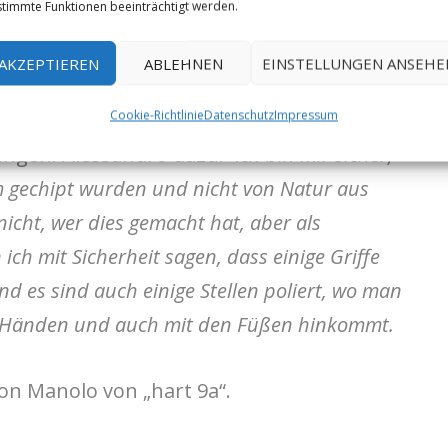
timmte Funktionen beeinträchtigt werden.
. Bisher sind uns nur ernsthafte, aber
Adam Ondra vor vier Jahren bekannt, welcher
AKZEPTIEREN
ABLEHNEN
EINSTELLUNGEN ANSEHE
+ sieht. Nach Adams Versuchen kamen
Cookie-Richtlinie
Datenschutz
Impressum
te gechippt worden wäre.
Existierende Fotos
ngen. Alessandro dazu: I
ch bin mir sicher,
m gechipt wurden und nicht von Natur aus
icht, wer dies gemacht hat, aber als
 ich mit Sicherheit sagen, dass einige Griffe
 es sind auch einige Stellen poliert, wo man
n Händen und auch mit den Füßen hinkommt.
on Manolo von „hart 9a“.