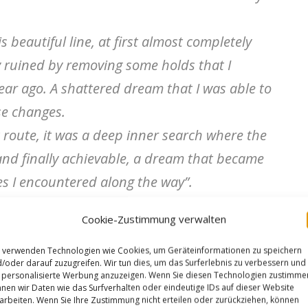
s beautiful line, at first almost completely
y ruined by removing some holds that I
year ago. A shattered dream that I was able to
se changes.
lt route, it was a deep inner search where the
nd finally achievable, a dream that became
les I encountered along the way”.
gen, konnte er schon mit der Erstbegehung
Cookie-Zustimmung verwalten
en.
 verwenden Technologien wie Cookies, um Geräteinformationen zu speichern
/oder darauf zuzugreifen. Wir tun dies, um das Surferlebnis zu verbessern und
009 vom damals schon 51-jährigen Maurizio
personalisierte Werbung anzuzeigen. Wenn Sie diesen Technologien zustimme
nen wir Daten wie das Surfverhalten oder eindeutige IDs auf dieser Website
gen und gilt als eine der schwersten
arbeiten. Wenn Sie Ihre Zustimmung nicht erteilen oder zurückziehen, können