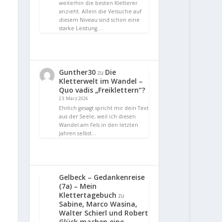
weiterhin die besten Kletterer
anzieht. Allein die Versuche auf
diesem Niveau sind schon eine
starke Leistung.…
Gunther30
Die
zu
Kletterwelt im Wandel –
Quo vadis „Freiklettern“?
23. März 2026
Ehrlich gesagt spricht mir dein Text
aus der Seele, weil ich diesen
Wandel am Fels in den letzten
Jahren selbst…
Gelbeck – Gedankenreise
(7a) – Mein
Klettertagebuch
zu
Sabine, Marco Wasina,
Walter Schierl und Robert
Glück machen eine