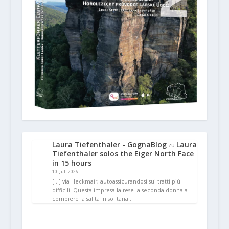
Laura Tiefenthaler - GognaBlog
Laura
zu
Tiefenthaler solos the Eiger North Face
in 15 hours
10. Juli 2026
[…] via Heckmair, autoassicurandosi sui tratti più
difficili. Questa impresa la rese la seconda donna a
compiere la salita in solitaria…