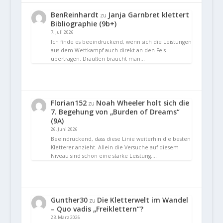
BenReinhardt
Janja Garnbret klettert
zu
Bibliographie (9b+)
7. Juli 2026
Ich finde es beeindruckend, wenn sich die Leistungen
aus dem Wettkampf auch direkt an den Fels
übertragen. Draußen braucht man…
Florian152
Noah Wheeler holt sich die
zu
7. Begehung von „Burden of Dreams“
(9A)
26. Juni 2026
Beeindruckend, dass diese Linie weiterhin die besten
Kletterer anzieht. Allein die Versuche auf diesem
Niveau sind schon eine starke Leistung.…
Gunther30
Die Kletterwelt im Wandel
zu
– Quo vadis „Freiklettern“?
23. März 2026