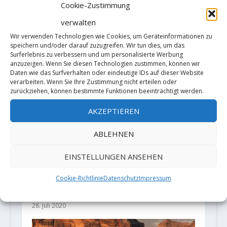
22. März 2022
Cookie-Zustimmung
verwalten
Wir verwenden Technologien wie Cookies, um Geräteinformationen zu
speichern und/oder darauf zuzugreifen. Wir tun dies, um das
Surferlebnis zu verbessern und um personalisierte Werbung
anzuzeigen. Wenn Sie diesen Technologien zustimmen, können wir
Daten wie das Surfverhalten oder eindeutige IDs auf dieser Website
verarbeiten. Wenn Sie Ihre Zustimmung nicht erteilen oder
zurückziehen, können bestimmte Funktionen beeinträchtigt werden.
AKZEPTIEREN
ABLEHNEN
EINSTELLUNGEN ANSEHEN
REQUEST FOR INSPECTION OF
Cookie-Richtlinie
Datenschutz
Impressum
PETZL LOW-STRETCH
KERNMANTLE ROPES
28. Juli 2020