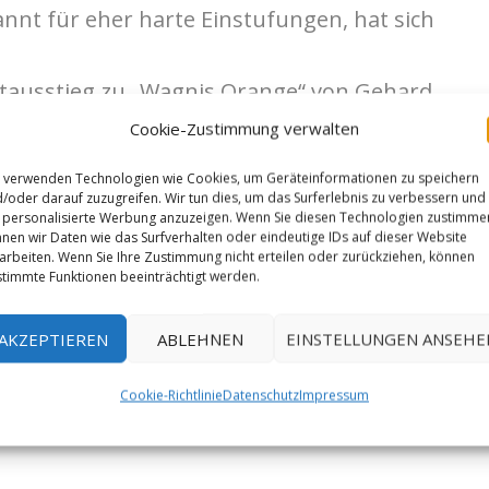
annt für eher harte Einstufungen, hat sich
ektausstieg zu „Wagnis Orange“ von Gehard
is Orange“ wurde von Gerhard 1988
Cookie-Zustimmung verwalten
tlich nach „Wallstreet“ im Frankenjura die
 verwenden Technologien wie Cookies, um Geräteinformationen zu speichern
/oder darauf zuzugreifen. Wir tun dies, um das Surferlebnis zu verbessern und
personalisierte Werbung anzuzeigen. Wenn Sie diesen Technologien zustimme
nen wir Daten wie das Surfverhalten oder eindeutige IDs auf dieser Website
arbeiten. Wenn Sie Ihre Zustimmung nicht erteilen oder zurückziehen, können
.p_photography)
timmte Funktionen beeinträchtigt werden.
AKZEPTIEREN
ABLEHNEN
EINSTELLUNGEN ANSEHE
Cookie-Richtlinie
Datenschutz
Impressum