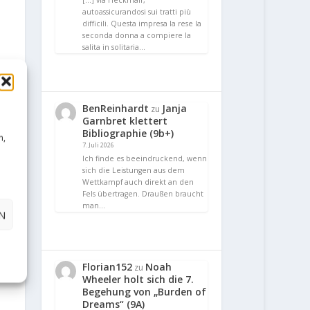
[…] via Heckmair,
autoassicurandosi sui tratti più
difficili. Questa impresa la rese la
seconda donna a compiere la
salita in solitaria…
BenReinhardt
Janja
zu
Garnbret klettert
Bibliographie (9b+)
n,
7. Juli 2026
Ich finde es beeindruckend, wenn
sich die Leistungen aus dem
Wettkampf auch direkt an den
Fels übertragen. Draußen braucht
man…
N
Florian152
Noah
zu
Wheeler holt sich die 7.
Begehung von „Burden of
Dreams“ (9A)