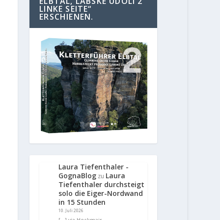
ELBTAL, LABSKE UDOLI 2
LINKE SEITE“
ERSCHIENEN.
Laura Tiefenthaler -
GognaBlog
Laura
zu
Tiefenthaler durchsteigt
solo die Eiger-Nordwand
in 15 Stunden
10. Juli 2026