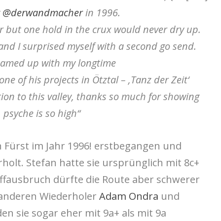
y
@derwandmacher
in 1996.
year but one hold in the crux would never dry up.
 and I surprised myself with a second go send.
teamed up with my longtime
one of his projects in Ötztal – ‚Tanz der Zeit‘
on to this valley, thanks so much for showing
 psyche is so high“
 Fürst im Jahr 1996! erstbegangen und
holt. Stefan hatte sie ursprünglich mit 8c+
iffausbruch dürfte die Route aber schwerer
 anderen Wiederholer
Adam Ondra
und
n sie sogar eher mit 9a+ als mit 9a