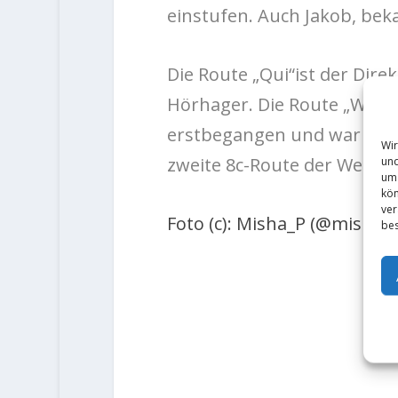
einstufen. Auch Jakob, bek
Die Route „Qui“ist der Dir
Hörhager. Die Route „Wagn
erstbegangen und war vermu
Wir
zweite 8c-Route der Welt.
und
um 
kön
ver
Foto (c): Misha_P (@misha
bes