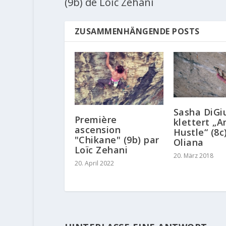
(9b) de Loïc Zehani
ZUSAMMENHÄNGENDE POSTS
Sasha DiGi
Première
klettert „
ascension
Hustle“ (8c)
"Chikane" (9b) par
Oliana
Loïc Zehani
20. März 2018
20. April 2022