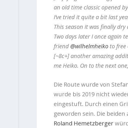
an old time classic opened b
I‘ve tried it quite a bit last 
This season it was finally dry
Two days later I once again 
friend
@wilhelmheiko
to free 
[~8c+] another amazing additi
me Heiko. On to the next one,
Die Route wurde von Stefan
wurde bis 2019 nicht wieder
eingestuft. Durch einen Gr
geworden sein. Die beiden
Roland Hemetzberger
würde