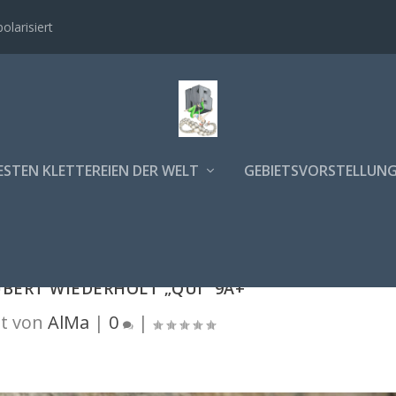
polarisiert
ESTEN KLETTEREIEN DER WELT
GEBIETSVORSTELLUN
BERT WIEDERHOLT „QUI“ 9A+
t von
AlMa
|
0
|