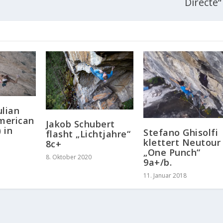
Directe“
ulian
American
Jakob Schubert
 in
Stefano Ghisolfi
flasht „Lichtjahre“
klettert Neutour
8c+
„One Punch“
8. Oktober 2020
9a+/b.
11. Januar 2018