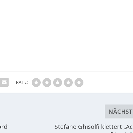
RATE:
NÄCHST
ord“
Stefano Ghisolfi klettert „Ac