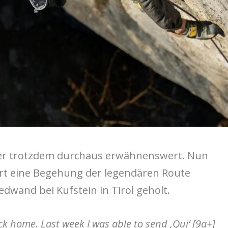
ber trotzdem durchaus erwähnenswert. Nun
ert eine Begehung der legendären Route
edwand bei Kufstein in Tirol geholt.
ck home. Last week I was able to send ‚Qui‘ [9a+]