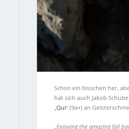
Schon ein bisschen her, a
hat sich auch Jakob Schub
„
Qui
“ (9a+) an Geisterschmi
„Enjoying the amazing fall ba