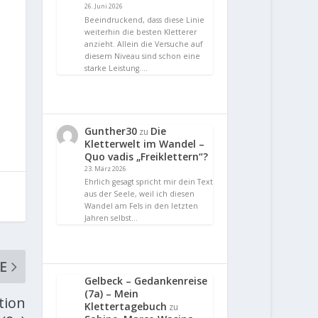
26. Juni 2026
Beeindruckend, dass diese Linie
weiterhin die besten Kletterer
anzieht. Allein die Versuche auf
diesem Niveau sind schon eine
starke Leistung.…
Gunther30
Die
zu
Kletterwelt im Wandel –
Quo vadis „Freiklettern“?
23. März 2026
Ehrlich gesagt spricht mir dein Text
aus der Seele, weil ich diesen
Wandel am Fels in den letzten
Jahren selbst…
E
Gelbeck – Gedankenreise
(7a) – Mein
tion
Klettertagebuch
zu