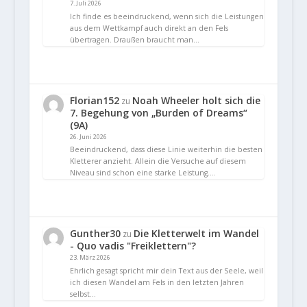
7. Juli 2026
Ich finde es beeindruckend, wenn sich die Leistungen
aus dem Wettkampf auch direkt an den Fels
übertragen. Draußen braucht man…
Florian152
Noah Wheeler holt sich die
zu
7. Begehung von „Burden of Dreams“
(9A)
26. Juni 2026
Beeindruckend, dass diese Linie weiterhin die besten
Kletterer anzieht. Allein die Versuche auf diesem
Niveau sind schon eine starke Leistung.…
Gunther30
Die Kletterwelt im Wandel
zu
- Quo vadis "Freiklettern"?
23. März 2026
Ehrlich gesagt spricht mir dein Text aus der Seele, weil
ich diesen Wandel am Fels in den letzten Jahren
selbst…