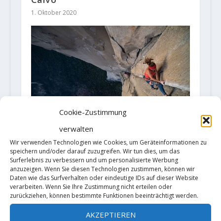
1. Oktober 2020
Cookie-Zustimmung
verwalten
Wir verwenden Technologien wie Cookies, um Geräteinformationen zu
Barbara Zangerl und Jacobo
speichern und/oder darauf zuzugreifen. Wir tun dies, um das
Larcher klettern „The Nose“
Surferlebnis zu verbessern und um personalisierte Werbung
(5.14a/X+) frei
anzuzeigen. Wenn Sie diesen Technologien zustimmen, können wir
Daten wie das Surfverhalten oder eindeutige IDs auf dieser Website
25. November 2019
verarbeiten. Wenn Sie Ihre Zustimmung nicht erteilen oder
zurückziehen, können bestimmte Funktionen beeinträchtigt werden.
AKZEPTIEREN