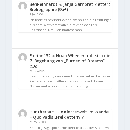
BenReinhardt
Janja Garnbret klettert
zu
Bibliographie (9b+)
7. Juli 2026
Ich finde es beeindruckend, wenn sich die Leistungen
aus dem Wettkampf auch direkt an den Fels
übertragen. Draußen braucht man…
Florian152
Noah Wheeler holt sich die
zu
7. Begehung von „Burden of Dreams“
(9A)
26. Juni 2026
Beeindruckend, dass diese Linie weiterhin die besten
Kletterer anzieht. Allein die Versuche auf diesem
Niveau sind schon eine starke Leistung.…
Gunther30
Die Kletterwelt im Wandel
zu
– Quo vadis „Freiklettern“?
23. März 2026
Ehrlich gesagt spricht mir dein Text aus der Seele, weil