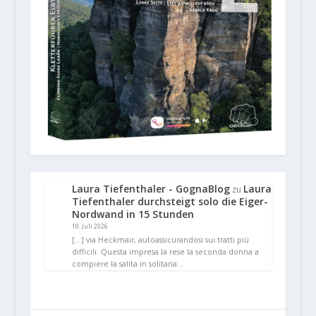
Laura Tiefenthaler - GognaBlog
Laura
zu
Tiefenthaler durchsteigt solo die Eiger-
Nordwand in 15 Stunden
10. Juli 2026
[…] via Heckmair, autoassicurandosi sui tratti più
difficili. Questa impresa la rese la seconda donna a
compiere la salita in solitaria…