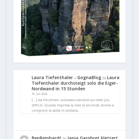
Laura Tiefenthaler - GognaBlog
Laura
zu
Tiefenthaler durchsteigt solo die Eiger-
Nordwand in 15 Stunden
10. Juli 2026
[…] via Heckmair, autoassicurandosi sui tratti più
difficili. Questa impresa la rese la seconda donna a
compiere la salita in solitaria…
BenReinhardt
Janja Garnbret klettert
zu