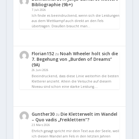
Bibliographie (9b+)
7. Juli 2026
Ich finde es beeindruckend, wenn sich die Leistungen
aus dem Wettkampf auch direkt an den Fels
übertragen. Draußen braucht man…
Florian152
Noah Wheeler holt sich die
zu
7. Begehung von „Burden of Dreams“
(9A)
26. Juni 2026
Beeindruckend, dass diese Linie weiterhin die besten
Kletterer anzieht. Allein die Versuche auf diesem
Niveau sind schon eine starke Leistung.…
Gunther30
Die Kletterwelt im Wandel
zu
– Quo vadis „Freiklettern“?
23. März 2026
Ehrlich gesagt spricht mir dein Text aus der Seele, weil
ich diesen Wandel am Fels in den letzten Jahren