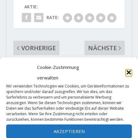
AKTIE:
RATE:
VORHERIGE
NÄCHSTE
Eva
Neues aus den
Cookie-Zustimmung
Hammelmüller
Klettergebieten:
verwalten
klettert zwei 9a-
Update
Wir verwenden Technologien wie Cookies, um Geräteinformationen zu
Routen
Horstschutzzone
speichern und/oder darauf zuzugreifen. Wir tun dies, um das
n Sächsische
Surferlebnis zu verbessern und um personalisierte Werbung
Schweiz
anzuzeigen. Wenn Sie diesen Technologien zustimmen, können wir
Daten wie das Surfverhalten oder eindeutige IDs auf dieser Website
verarbeiten. Wenn Sie Ihre Zustimmung nicht erteilen oder
zurückziehen, können bestimmte Funktionen beeinträchtigt werden.
ZUSAMMENHÄNGENDE POSTS
AKZEPTIEREN