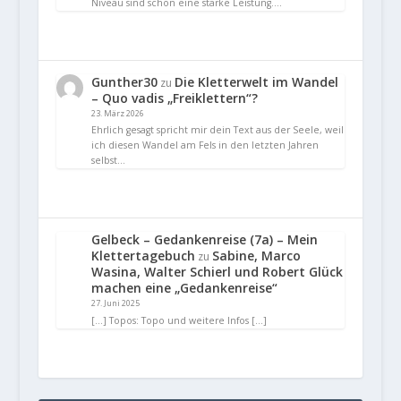
Niveau sind schon eine starke Leistung.…
Gunther30
Die Kletterwelt im Wandel
zu
– Quo vadis „Freiklettern“?
23. März 2026
Ehrlich gesagt spricht mir dein Text aus der Seele, weil
ich diesen Wandel am Fels in den letzten Jahren
selbst…
Gelbeck – Gedankenreise (7a) – Mein
Klettertagebuch
Sabine, Marco
zu
Wasina, Walter Schierl und Robert Glück
machen eine „Gedankenreise“
27. Juni 2025
[…] Topos: Topo und weitere Infos […]