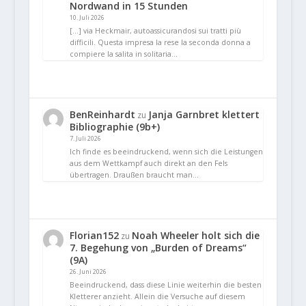
Nordwand in 15 Stunden
10. Juli 2026
[…] via Heckmair, autoassicurandosi sui tratti più
difficili. Questa impresa la rese la seconda donna a
compiere la salita in solitaria…
BenReinhardt
Janja Garnbret klettert
zu
Bibliographie (9b+)
7. Juli 2026
Ich finde es beeindruckend, wenn sich die Leistungen
aus dem Wettkampf auch direkt an den Fels
übertragen. Draußen braucht man…
Florian152
Noah Wheeler holt sich die
zu
7. Begehung von „Burden of Dreams“
(9A)
26. Juni 2026
Beeindruckend, dass diese Linie weiterhin die besten
Kletterer anzieht. Allein die Versuche auf diesem