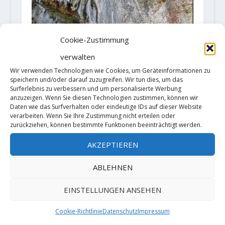
Cookie-Zustimmung
verwalten
Wir verwenden Technologien wie Cookies, um Geräteinformationen zu
speichern und/oder darauf zuzugreifen. Wir tun dies, um das
Surferlebnis zu verbessern und um personalisierte Werbung
anzuzeigen. Wenn Sie diesen Technologien zustimmen, können wir
Alexander Megos mit „Hello Kitty“
Daten wie das Surfverhalten oder eindeutige IDs auf dieser Website
11/11+ (9a+) am Schneiderloch
verarbeiten. Wenn Sie Ihre Zustimmung nicht erteilen oder
zurückziehen, können bestimmte Funktionen beeinträchtigt werden.
8. April 2021
AKZEPTIEREN
ABLEHNEN
HINTERLASSE EINE ANTWORT
EINSTELLUNGEN ANSEHEN
Deine E-Mail-Adresse wird nicht
veröffentlicht.
Erforderliche Felder
Cookie-Richtlinie
Datenschutz
Impressum
sind mit
*
markiert