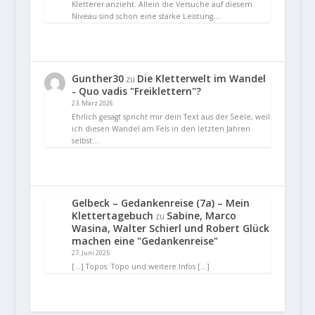
Kletterer anzieht. Allein die Versuche auf diesem
Niveau sind schon eine starke Leistung.…
Gunther30
Die Kletterwelt im Wandel
zu
- Quo vadis "Freiklettern"?
23. März 2026
Ehrlich gesagt spricht mir dein Text aus der Seele, weil
ich diesen Wandel am Fels in den letzten Jahren
selbst…
Gelbeck – Gedankenreise (7a) – Mein
Klettertagebuch
Sabine, Marco
zu
Wasina, Walter Schierl und Robert Glück
machen eine "Gedankenreise"
27. Juni 2025
[…] Topos: Topo und weitere Infos […]