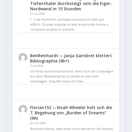
Tiefenthaler durchsteigt solo die Eiger-
Nordwand in 15 Stunden
10. Juli 2026
[…] via Heckmair, autoassicurandosi sui tratti più
difficili. Questa impresa la rese la seconda donna a
compiere la salita in solitaria…
BenReinhardt
Janja Garnbret klettert
zu
Bibliographie (9b+)
7. Juli 2026
Ich finde es beeindruckend, wenn sich die Leistungen
aus dem Wettkampf auch direkt an den Fels
übertragen. Draußen braucht man…
Florian152
Noah Wheeler holt sich die
zu
7. Begehung von „Burden of Dreams“
(9A)
26. Juni 2026
Beeindruckend, dass diese Linie weiterhin die besten