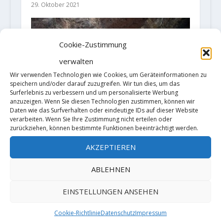
29. Oktober 2021
Cookie-Zustimmung
verwalten
Wir verwenden Technologien wie Cookies, um Geräteinformationen zu
speichern und/oder darauf zuzugreifen. Wir tun dies, um das
Surferlebnis zu verbessern und um personalisierte Werbung
anzuzeigen. Wenn Sie diesen Technologien zustimmen, können wir
Daten wie das Surfverhalten oder eindeutige IDs auf dieser Website
verarbeiten. Wenn Sie Ihre Zustimmung nicht erteilen oder
Neues aus den Klettergebieten:
zurückziehen, können bestimmte Funktionen beeinträchtigt werden.
Alexander Megos klettert die
härteste Route in Ostdeutschland
AKZEPTIEREN
14. Juli 2026
ABLEHNEN
EINSTELLUNGEN ANSEHEN
Cookie-Richtlinie
Datenschutz
Impressum