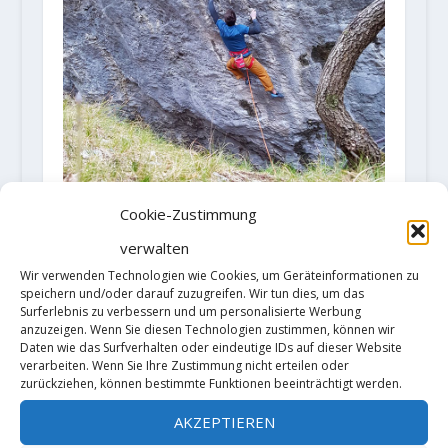
Cookie-Zustimmung
verwalten
Wir verwenden Technologien wie Cookies, um Geräteinformationen zu
speichern und/oder darauf zuzugreifen. Wir tun dies, um das
CHRISTOF RAUCH WIEDERHOLT
Surferlebnis zu verbessern und um personalisierte Werbung
anzuzeigen. Wenn Sie diesen Technologien zustimmen, können wir
„SID LIVES“ 9A IN NAGO (ARCO)
Daten wie das Surfverhalten oder eindeutige IDs auf dieser Website
Gepostet von
AlMa
|
Feb. 19, 2018
|
Bouldern
,
verarbeiten. Wenn Sie Ihre Zustimmung nicht erteilen oder
zurückziehen, können bestimmte Funktionen beeinträchtigt werden.
Sportklettern
|
Christof Rauch, normalerweise
AKZEPTIEREN