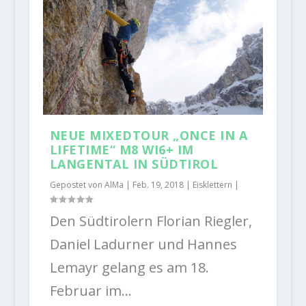
NEUE MIXEDTOUR „ONCE IN A
LIFETIME“ M8 WI6+ IM
LANGENTAL IN SÜDTIROL
Gepostet von
AlMa
|
Feb. 19, 2018
|
Eisklettern
|
Den Südtirolern Florian Riegler,
Daniel Ladurner und Hannes
Lemayr gelang es am 18.
Februar im...