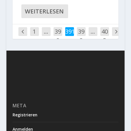
WEITERLESEN
1
…
39
391
39
…
40
0
2
3
META
Registrieren
Anmelden