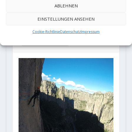
ja ohne Seil
ABLEHNEN
unterwegs, wiederholt „Bucking
EINSTELLUNGEN ANSEHEN
Bronco“ 8c+...
Cookie-Richtlinie
Datenschutz
Impressum
WEITERLESEN