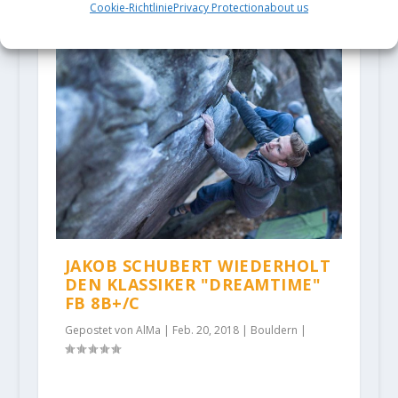
Cookie-Richtlinie
Privacy Protection
about us
JAKOB SCHUBERT WIEDERHOLT
DEN KLASSIKER "DREAMTIME"
FB 8B+/C
Gepostet von
AlMa
|
Feb. 20, 2018
|
Bouldern
|