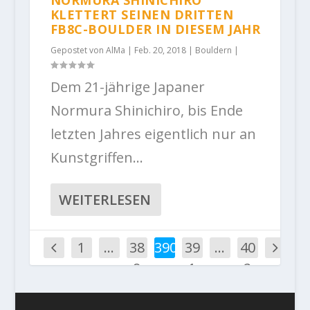
NORMURA SHINICHIRO
KLETTERT SEINEN DRITTEN
FB8C-BOULDER IN DIESEM JAHR
Gepostet von
AlMa
|
Feb. 20, 2018
|
Bouldern
|
Dem 21-jährige Japaner
Normura Shinichiro, bis Ende
letzten Jahres eigentlich nur an
Kunstgriffen...
WEITERLESEN
1
…
38
390
39
…
40
9
1
2