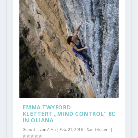
EMMA TWYFORD
KLETTERT „MIND CONTROL“ 8C
IN OLIANA
Gepostet von
AlMa
|
Feb. 21, 2018
|
Sportklettern
|