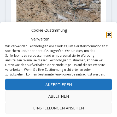
Cookie-Zustimmung
verwalten
Wir verwenden Technologien wie Cookies, um Geräteinformationen zu
speichern und/oder darauf zuzugreifen. Wir tun dies, um das
THOMAS BLAABJERG GELINGT
Surferlebnis zu verbessern und um personalisierte Werbung
DIE ERSTE 8C+ FÜR DÄNEMARK
anzuzeigen. Wenn Sie diesen Technologien zustimmen, können wir
Daten wie das Surfverhalten oder eindeutige IDs auf dieser Website
Gepostet von
AlMa
|
Feb. 21, 2018
|
Sportklettern
|
verarbeiten. Wenn Sie Ihre Zustimmung nicht erteilen oder
zurückziehen, können bestimmte Funktionen beeinträchtigt werden.
Thomas Blaaberg gelingt mit
AKZEPTIEREN
„Joe Blau“ als ersten Dänen eine
ABLEHNEN
8c+. Dies gelang ihm zwar...
EINSTELLUNGEN ANSEHEN
WEITERLESEN