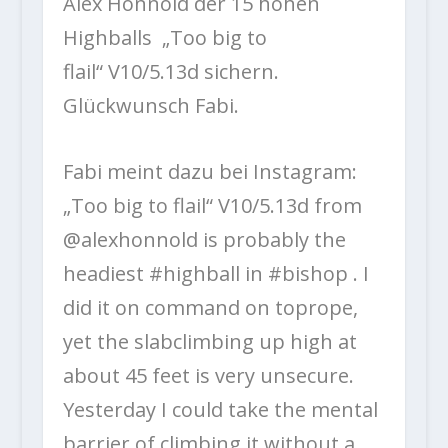
Alex Honnold der 15 hohen
Highballs „Too big to
flail“ V10/5.13d sichern.
Glückwunsch Fabi.
Fabi meint dazu bei Instagram:
„Too big to flail“ V10/5.13d from
@alexhonnold is probably the
headiest #highball in #bishop . I
did it on command on toprope,
yet the slabclimbing up high at
about 45 feet is very unsecure.
Yesterday I could take the mental
barrier of climbing it without a