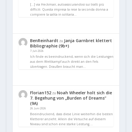
[…] via Heckmair, autoassicurandosi sui tratti più
difficili. Questa impresa la rese la seconda donna a
compiere la salita in solitaria…
BenReinhardt
Janja Garnbret klettert
zu
Bibliographie (9b+)
7. Juli 2026
Ich finde es beeindruckend, wenn sich die Leistungen
aus dem Wettkampf auch direkt an den Fels
übertragen. Draußen braucht man…
Florian152
Noah Wheeler holt sich die
zu
7. Begehung von „Burden of Dreams“
(9A)
26. Juni 2026
Beeindruckend, dass diese Linie weiterhin die besten
Kletterer anzieht. Allein die Versuche auf diesem
Niveau sind schon eine starke Leistung.…