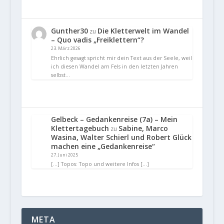
Gunther30
Die Kletterwelt im Wandel
zu
– Quo vadis „Freiklettern“?
23. März 2026
Ehrlich gesagt spricht mir dein Text aus der Seele, weil
ich diesen Wandel am Fels in den letzten Jahren
selbst…
Gelbeck – Gedankenreise (7a) – Mein
Klettertagebuch
Sabine, Marco
zu
Wasina, Walter Schierl und Robert Glück
machen eine „Gedankenreise“
27. Juni 2025
[…] Topos: Topo und weitere Infos […]
META