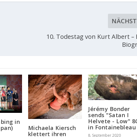
NÄCHST
10. Todestag von Kurt Albert – 
Biogr
Jérémy Bonder
sends "Satan I
Helvete - Low" 8
mbing in
in Fontainebleau
apan)
Michaela Kiersch
klettert ihren
8. September 2020