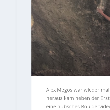
Alex Megos war wieder mal
heraus kam neben der Ers
eine hübsches Bouldervide