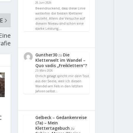
26. Juni 2026
Beeindruckend, dass diese Linie
weiterhin die besten Kletterer
anzieht. Allein die Versuche auf
E
diesem Niveau sind schon eine
starke Leistung.…
Eine
afie
Gunther30
Die
zu
Kletterwelt im Wandel –
Quo vadis „Freiklettern“?
23. März 2026
Ehrlich gesagt spricht mir dein Text
aus der Seele, weil ich diesen
Wandel am Fels in den letzten
Jahren selbst…
C
Gelbeck – Gedankenreise
(7a) – Mein
Klettertagebuch
zu