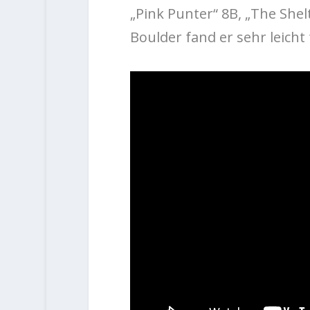
„Pink Punter“ 8B, „The Shel
Boulder fand er sehr leicht