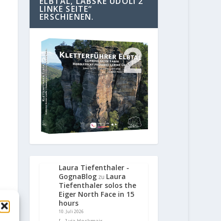
ELBTAL, LABSKE UDOLI 2
LINKE SEITE“
ERSCHIENEN.
Laura Tiefenthaler -
GognaBlog
Laura
zu
Tiefenthaler solos the
Eiger North Face in 15
hours
10. Juli 2026