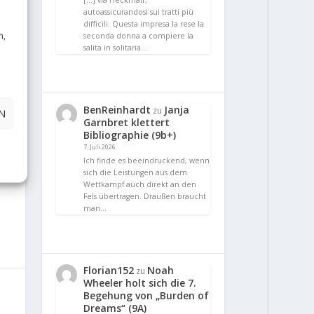
[…] via Heckmair,
autoassicurandosi sui tratti più
difficili. Questa impresa la rese la
n,
seconda donna a compiere la
salita in solitaria…
BenReinhardt
Janja
zu
N
Garnbret klettert
Bibliographie (9b+)
7. Juli 2026
Ich finde es beeindruckend, wenn
sich die Leistungen aus dem
Wettkampf auch direkt an den
Fels übertragen. Draußen braucht
man…
Florian152
Noah
zu
Wheeler holt sich die 7.
Begehung von „Burden of
Dreams“ (9A)