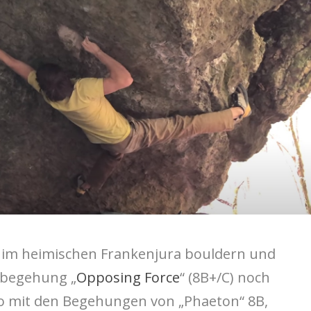
 im heimischen Frankenjura bouldern und
tbegehung „
Opposing Force
“ (8B+/C) noch
o mit den Begehungen von „Phaeton“ 8B,