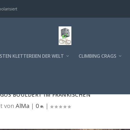
polarisiert
STEN KLETTEREIEN DER WELT
CLIMBING CRAGS
EGOS BOULDERT IM FRÄNKISCHEN
t von
AlMa
|
0
|