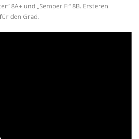
ter“ 8A+ und „Semper Fi“ 8B. Ersteren
 für den Grad.