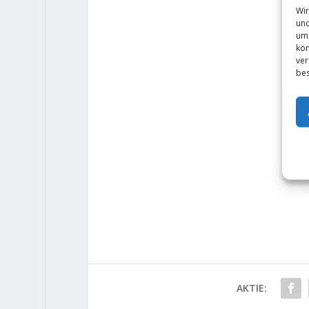
Wir
und
um 
kön
ver
bes
AKTIE: