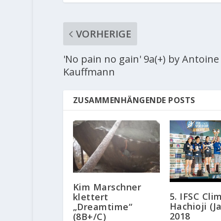
VORHERIGE
'No pain no gain' 9a(+) by Antoine
Kauffmann
ZUSAMMENHÄNGENDE POSTS
Kim Marschner
5. IFSC Cli
klettert
Hachioji (J
„Dreamtime“
2018
(8B+/C)