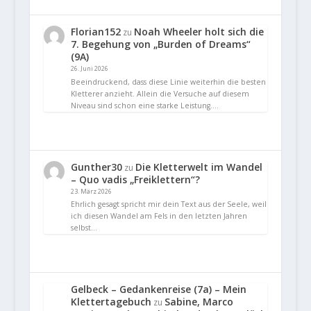
Florian152
Noah Wheeler holt sich die
zu
7. Begehung von „Burden of Dreams“
(9A)
26. Juni 2026
Beeindruckend, dass diese Linie weiterhin die besten
Kletterer anzieht. Allein die Versuche auf diesem
Niveau sind schon eine starke Leistung.…
Gunther30
Die Kletterwelt im Wandel
zu
– Quo vadis „Freiklettern“?
23. März 2026
Ehrlich gesagt spricht mir dein Text aus der Seele, weil
ich diesen Wandel am Fels in den letzten Jahren
selbst…
Gelbeck – Gedankenreise (7a) – Mein
Klettertagebuch
Sabine, Marco
zu