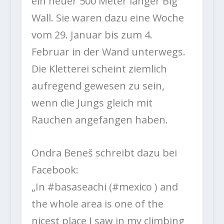
ein neuer 500 Meter langer Big
Wall. Sie waren dazu eine Woche
vom 29. Januar bis zum 4.
Februar in der Wand unterwegs.
Die Kletterei scheint ziemlich
aufregend gewesen zu sein,
wenn die Jungs gleich mit
Rauchen angefangen haben.
Ondra Beneš schreibt dazu bei
Facebook:
„In
#
basaseachi
(
#
m
exico
) and
the whole area is one of the
nicest place I saw in my climbing