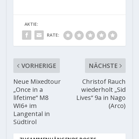
AKTIE:
RATE:
VORHERIGE
NÄCHSTE
Neue Mixedtour
Christof Rauch
„Once in a
wiederholt „Sid
lifetime“ M8
Lives“ 9a in Nago
WI6+ im
(Arco)
Langental in
Südtirol