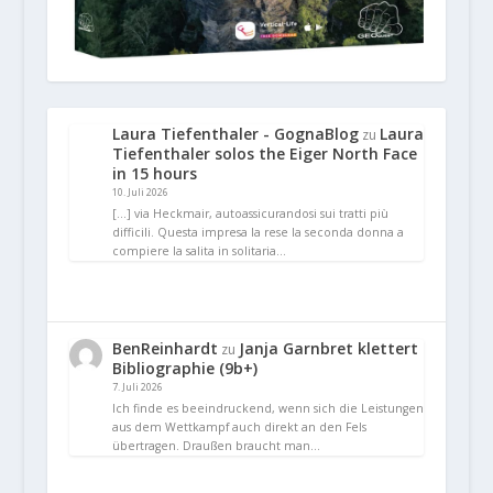
Laura Tiefenthaler - GognaBlog
Laura
zu
Tiefenthaler solos the Eiger North Face
in 15 hours
10. Juli 2026
[…] via Heckmair, autoassicurandosi sui tratti più
difficili. Questa impresa la rese la seconda donna a
compiere la salita in solitaria…
BenReinhardt
Janja Garnbret klettert
zu
Bibliographie (9b+)
7. Juli 2026
Ich finde es beeindruckend, wenn sich die Leistungen
aus dem Wettkampf auch direkt an den Fels
übertragen. Draußen braucht man…