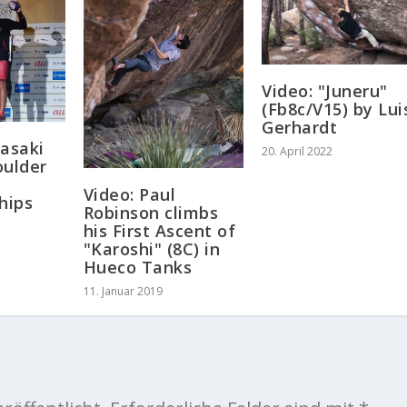
Video: "Juneru"
(Fb8c/V15) by Lui
Gerhardt
asaki
20. April 2022
oulder
Video: Paul
hips
Robinson climbs
his First Ascent of
"Karoshi" (8C) in
Hueco Tanks
11. Januar 2019