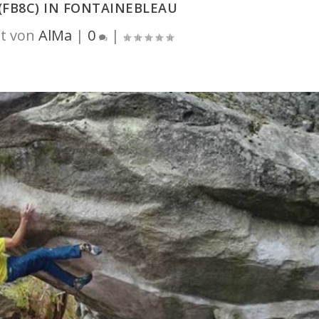
 (FB8C) IN FONTAINEBLEAU
t von
AlMa
|
0
|