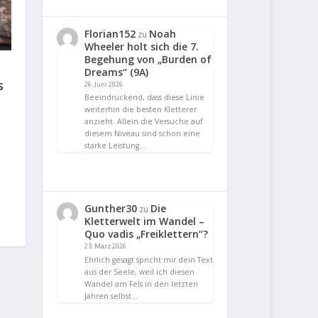
Florian152
Noah
zu
Wheeler holt sich die 7.
Begehung von „Burden of
Dreams“ (9A)
s
26. Juni 2026
Beeindruckend, dass diese Linie
weiterhin die besten Kletterer
anzieht. Allein die Versuche auf
diesem Niveau sind schon eine
starke Leistung.…
Gunther30
Die
zu
Kletterwelt im Wandel –
Quo vadis „Freiklettern“?
23. März 2026
Ehrlich gesagt spricht mir dein Text
aus der Seele, weil ich diesen
Wandel am Fels in den letzten
Jahren selbst…