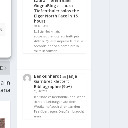
Laura Tiefenthaler -
GognaBlog
Laura
zu
Tiefenthaler solos the
Eiger North Face in 15
hours
10. Juli 2026
N
[…] via Heckmair,
autoassicurandosi sui tratti più
difficili. Questa impresa la rese la
seconda donna a compiere la
salita in solitaria…
E
BenReinhardt
Janja
zu
Garnbret klettert
a in
Bibliographie (9b+)
iana
7. Juli 2026
Ich finde es beeindruckend, wenn
sich die Leistungen aus dem
Wettkampf auch direkt an den
Fels übertragen. Draußen braucht
man…