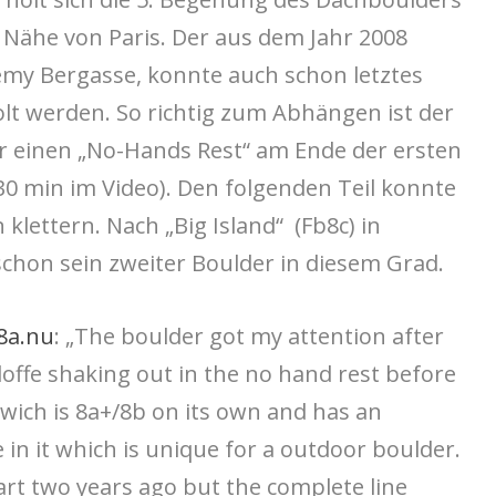
r Nähe von Paris. Der aus dem Jahr 2008
y Bergasse, konnte auch schon letztes
olt werden. So richtig zum Abhängen ist der
r einen „No-Hands Rest“ am Ende der ersten
30 min im Video). Den folgenden Teil konnte
klettern. Nach „Big Island“ (Fb8c) in
chon sein zweiter Boulder in diesem Grad.
8a.nu
: „The boulder got my attention after
offe shaking out in the no hand rest before
e wich is 8a+/8b on its own and has an
n it which is unique for a outdoor boulder.
art two years ago but the complete line