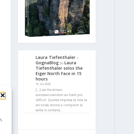
Laura Tiefenthaler -
GognaBlog
Laura
zu
Tiefenthaler solos the
Eiger North Face in 15
hours
10. Juli 2026
[…] via Heckmair,
autoassicurandosi sui tratti più
difficili. Questa impresa la rese la
seconda donna a compiere la
salita in solitaria…
n,