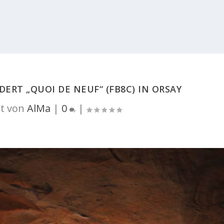
ERT „QUOI DE NEUF“ (FB8C) IN ORSAY
t von
AlMa
|
0
|