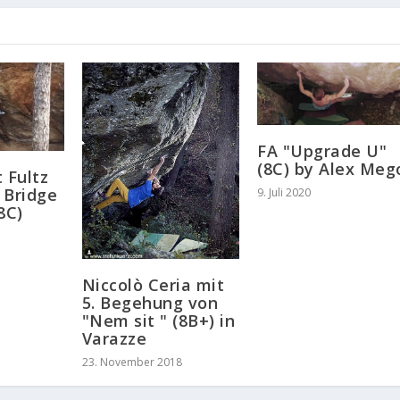
FA "Upgrade U"
(8C) by Alex Meg
 Fultz
 Bridge
9. Juli 2020
8C)
Niccolò Ceria mit
5. Begehung von
"Nem sit " (8B+) in
Varazze
23. November 2018