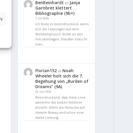
BenReinhardt
Janja
zu
Garnbret klettert
Bibliographie (9b+)
N
7. Juli 2026
Ich finde es beeindruckend, wenn
sich die Leistungen aus dem
Wettkampf auch direkt an den
Fels übertragen. Draußen braucht
man…
Florian152
Noah
zu
Wheeler holt sich die 7.
Begehung von „Burden of
Dreams“ (9A)
26. Juni 2026
Beeindruckend, dass diese Linie
weiterhin die besten Kletterer
anzieht. Allein die Versuche auf
diesem Niveau sind schon eine
starke Leistung.…