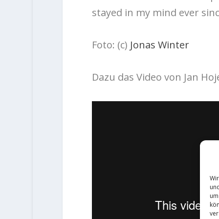
stayed in my mind ever sinc
Foto: (c)
Jonas Winter
Dazu das Video von Jan Ho
Wir
und
um 
kön
ver