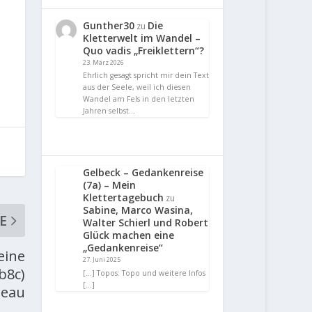
Gunther30
Die
zu
Kletterwelt im Wandel –
Quo vadis „Freiklettern“?
23. März 2026
Ehrlich gesagt spricht mir dein Text
aus der Seele, weil ich diesen
Wandel am Fels in den letzten
Jahren selbst…
Gelbeck – Gedankenreise
(7a) – Mein
Klettertagebuch
zu
Sabine, Marco Wasina,
E
Walter Schierl und Robert
Glück machen eine
„Gedankenreise“
eine
27. Juni 2025
b8c)
[…] Topos: Topo und weitere Infos
[…]
leau