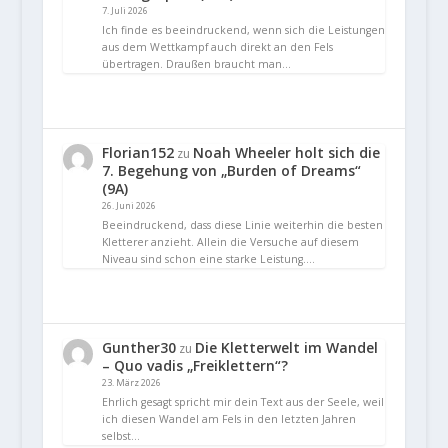
7. Juli 2026
Ich finde es beeindruckend, wenn sich die Leistungen
aus dem Wettkampf auch direkt an den Fels
übertragen. Draußen braucht man…
Florian152
Noah Wheeler holt sich die
zu
7. Begehung von „Burden of Dreams“
(9A)
26. Juni 2026
Beeindruckend, dass diese Linie weiterhin die besten
Kletterer anzieht. Allein die Versuche auf diesem
Niveau sind schon eine starke Leistung.…
Gunther30
Die Kletterwelt im Wandel
zu
– Quo vadis „Freiklettern“?
23. März 2026
Ehrlich gesagt spricht mir dein Text aus der Seele, weil
ich diesen Wandel am Fels in den letzten Jahren
selbst…