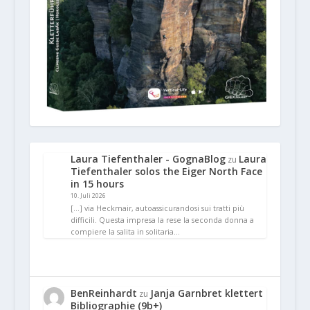
Laura Tiefenthaler - GognaBlog
Laura
zu
Tiefenthaler solos the Eiger North Face
in 15 hours
10. Juli 2026
[…] via Heckmair, autoassicurandosi sui tratti più
difficili. Questa impresa la rese la seconda donna a
compiere la salita in solitaria…
BenReinhardt
Janja Garnbret klettert
zu
Bibliographie (9b+)