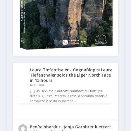
Laura Tiefenthaler - GognaBlog
Laura
zu
Tiefenthaler solos the Eiger North Face
in 15 hours
10. Juli 2026
[…] via Heckmair, autoassicurandosi sui tratti più
difficili. Questa impresa la rese la seconda donna a
compiere la salita in solitaria…
BenReinhardt
Janja Garnbret klettert
zu