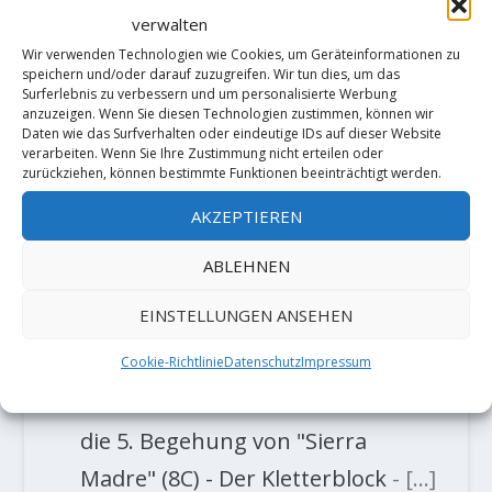
verwalten
Wir verwenden Technologien wie Cookies, um Geräteinformationen zu
TRACKBACKS/PINGBACKS
speichern und/oder darauf zuzugreifen. Wir tun dies, um das
Surferlebnis zu verbessern und um personalisierte Werbung
anzuzeigen. Wenn Sie diesen Technologien zustimmen, können wir
Alfons Dornauer wiederholt
Daten wie das Surfverhalten oder eindeutige IDs auf dieser Website
verarbeiten. Wenn Sie Ihre Zustimmung nicht erteilen oder
„Sierra Madre“ Fb8c in Zillertal –
zurückziehen, können bestimmte Funktionen beeinträchtigt werden.
Der Kletterblock
- […] seiner
AKZEPTIEREN
Begehung, wir berichteten, tat
ABLEHNEN
sich Florian „Flo“ Schmalzl noch
etwas schwer mit der Bewertung
EINSTELLUNGEN ANSEHEN
seines bisher […]
Cookie-Richtlinie
Datenschutz
Impressum
Video: Michael Piccolruaz holt sich
die 5. Begehung von "Sierra
Madre" (8C) - Der Kletterblock
- […]