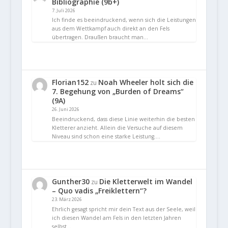
Bibliographie (9b+)
7. Juli 2026
Ich finde es beeindruckend, wenn sich die Leistungen
aus dem Wettkampf auch direkt an den Fels
übertragen. Draußen braucht man…
Florian152
Noah Wheeler holt sich die
zu
7. Begehung von „Burden of Dreams“
(9A)
26. Juni 2026
Beeindruckend, dass diese Linie weiterhin die besten
Kletterer anzieht. Allein die Versuche auf diesem
Niveau sind schon eine starke Leistung.…
Gunther30
Die Kletterwelt im Wandel
zu
– Quo vadis „Freiklettern“?
23. März 2026
Ehrlich gesagt spricht mir dein Text aus der Seele, weil
ich diesen Wandel am Fels in den letzten Jahren
selbst…