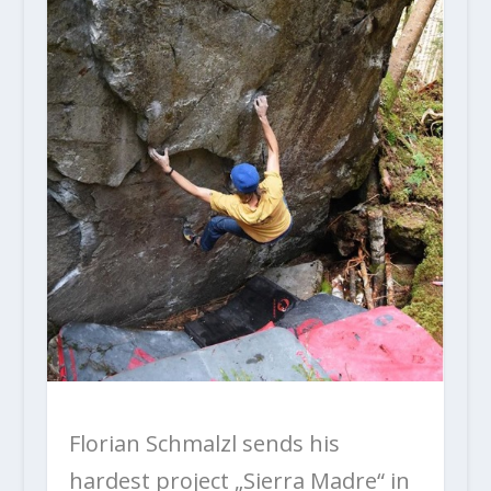
Florian Schmalzl sends his
hardest project „Sierra Madre“ in