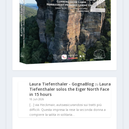
Laura Tiefenthaler - GognaBlog
Laura
zu
Tiefenthaler solos the Eiger North Face
in 15 hours
10. Juli 2026
[…] via Heckmair, autoassicurandosi sui tratti più
difficili. Questa impresa la rese la seconda donna a
compiere la salita in solitaria…