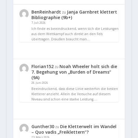
BenReinhardt
Janja Garnbret klettert
zu
Bibliographie (9b+)
7. Juli 2026
Ich finde es beeindruckend, wenn sich die Leistungen
aus dem Wettkampf auch direkt an den Fels
übertragen. Draußen braucht man…
Florian152
Noah Wheeler holt sich die
zu
7. Begehung von „Burden of Dreams“
(9A)
26. Juni 2026
Beeindruckend, dass diese Linie weiterhin die besten
Kletterer anzieht. Allein die Versuche auf diesem
Niveau sind schon eine starke Leistung.…
Gunther30
Die Kletterwelt im Wandel
zu
– Quo vadis „Freiklettern“?
23. März 2026