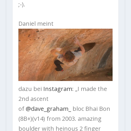
;-).
Daniel meint
dazu bei
Instagram
: „I made the
2nd ascent
of
@dave_graham_
bloc Bhai Bon
(8B+)(v14) from 2003. amazing
boulder with heinous 2 finger