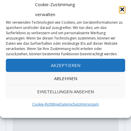
Cookie-Zustimmung
verwalten
Wir verwenden Technologien wie Cookies, um Geräteinformationen zu
Video: Shawn Raboutou sends "Off
speichern und/oder darauf zuzugreifen. Wir tun dies, um das
the wagon low" (8C+)
Surferlebnis zu verbessern und um personalisierte Werbung
28. November 2018
anzuzeigen. Wenn Sie diesen Technologien zustimmen, können wir
Daten wie das Surfverhalten oder eindeutige IDs auf dieser Website
verarbeiten. Wenn Sie Ihre Zustimmung nicht erteilen oder
zurückziehen, können bestimmte Funktionen beeinträchtigt werden.
AKZEPTIEREN
HINTERLASSE EINE ANTWORT
Deine E-Mail-Adresse wird nicht
ABLEHNEN
veröffentlicht.
Erforderliche Felder
sind mit
*
markiert
EINSTELLUNGEN ANSEHEN
Cookie-Richtlinie
Datenschutz
Impressum